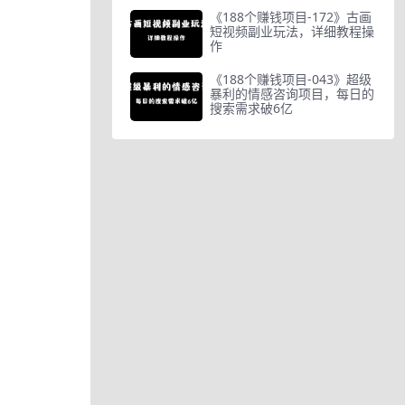
《188个赚钱项目-172》古画
短视频副业玩法，详细教程操
作
《188个赚钱项目-043》超级
暴利的情感咨询项目，每日的
搜索需求破6亿