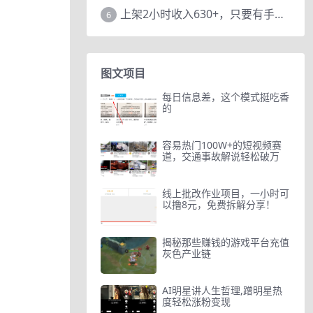
上架2小时收入630+，只要有手就能做的AI搞钱项目，奶奶看完都能学会!
6
图文项目
每日信息差，这个模式挺吃香
的
容易热门100W+的短视频赛
道，交通事故解说轻松破万
线上批改作业项目，一小时可
以撸8元，免费拆解分享！
揭秘那些赚钱的游戏平台充值
灰色产业链
AI明星讲人生哲理,蹭明星热
度轻松涨粉变现