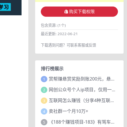
购买下载权限
包含资源:
(1个)
最近更新:
2022-06-21
下载遇到问题？可联系客服或反馈
排行榜展示
赏帮赚悬赏奖励到账200元，悬赏任务多劳多得，人人可做。
1
网创公众号个人ip项目，仅用一篇文章做到全网引流！
2
互联网怎么赚钱（分享4种互联网赚钱模式）
3
卖社群一个月10万+
4
《188个赚钱项目-183》有驾车评项目，动动小手，复制粘贴赚44元！
5