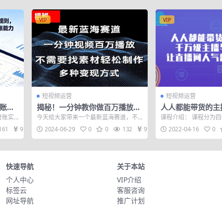
VIP
VIP
短视频运营
短视频运营
对账
揭秘！一分钟教你做百万播放量
人人都能带货的主
握日均
视频，条条爆款，各大平台自然
主播与你分享让直
对账实
今天给大家带来一个最新蓝海赛道，不
课程介绍： 课程分为四
账能力
流，轻松月…
的秘密
析、全
用自己找素材还能制作出条条爆款的视
系：模块亮点:千万主
161
9.9
2024-06-29
0
0
132
9.9
2022-04-16
0
频，播放高，...
的成功经...
快速导航
关于本站
个人中心
VIP介绍
标签云
客服咨询
网址导航
推广计划