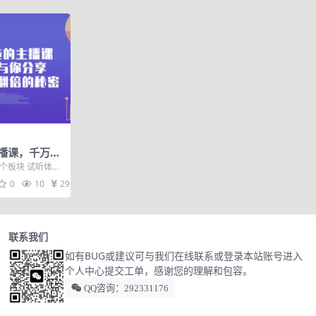
播课，千万级
播间人气翻倍
个板块 试听体
播贤哥和你分享她
0
10
29
联系我们
如有BUG或建议可与我们在线联系或登录本站账号进入
个人中心提交工单，感谢您的理解和包容。
QQ咨询：292331176