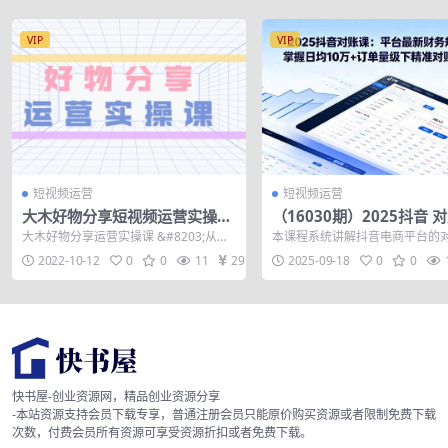
VIP
VIP
短视频运营
短视频运营
大木好物分享短视频运营实操
（16030期）2025抖音 
班：一部手机从零到一带货实操
课：平台最新财务规则 掌
大木好物分享运营实操课 &#8203;从零
本课程系统讲解抖音电商平台的
赚钱（26节课时）
10万+订单量级下精准对
到一 系统性教学
操技能，涵盖数据导出、账单解
2022-10-12
0
0
11
29
2025-09-18
0
0
流程对账三大...
快书屋-创业资源网，精品创业资源分享
-本站资源支持会员下载专享，普通注册会员只能原价购买资源或者限制免费下载
次数，付费会员所有资源可享受资源折扣或者免费下载。