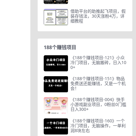
借助平台的助推起飞项目，假
装存钱法，30天涨粉4万，详
细教程
188个赚钱项目
《188个赚钱项目-121》小众
冷门项目，无脑搬砖，日入10
0+
《188个赚钱项目-151》物品
免费送还能赚钱，又是一个机
会！
《188个赚钱项目-004》快手
小游戏副业项目，0粉丝0门槛
日入300+
《188个赚钱项目-160》一个
冷门项目，无脑操作，一单利
润8块左右