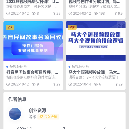
2022短视频底层实操课：让你
视频号创作者分成计划，每天
迅速从短视频新手变为高手
几分钟，收入500+，小而美项
短视频逐渐成为一种趋势这是一个
视频号分成计划是为了鼓励大家创
（价值7980元）
目
短视频狂热的时代，它已经改变了
作者原创视频，原是鼓励这个创造
2022-10-12
8
29
2024-03-12
198
9.9
中国人的生活习惯方式...
者创造原创的内容，会...
VIP
VIP
短视频运营
短视频运营
抖音民间故事会项目教程，操
马大个短视频投放课，马大个
作门槛低，看完可批量复制
视角的投放逻辑，32分钟讲清
相信很多朋友刷抖音的时候应该刷
课程目录： 3--马大个投放逻辑详解
楚投放所有逻辑
到过类似的账号，就是一些民间小
（下）.mp4 2--马大个投放逻辑详
2022-10-12
9
29
2022-10-14
6
29
故事，一个故事有时拆...
解（中...
作者信息
创业资源
等级
永久会员
48611
1
7