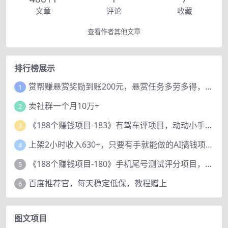
文章
评论
收藏
查看作者其他文章
排行榜展示
赏帮赚悬赏奖励到账200元，悬赏任务多劳多得，人人可做。
1
卖社群一个月10万+
2
《188个赚钱项目-183》有驾车评项目，动动小手，复制粘贴赚44元！
3
上架2小时收入630+，只要有手就能做的AI搞钱项目，奶奶看完都能学会!
4
《188个赚钱项目-180》手机尾号测试评分项目，短视频直播日赚200+
5
百度推荐官，每天稳定低保，教程赠上
6
图文项目