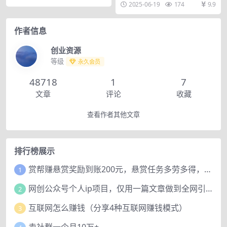
2025-06-19
174
9.9
演思维、运营全链...
作者信息
创业资源
等级
永久会员
48718
1
7
文章
评论
收藏
查看作者其他文章
排行榜展示
赏帮赚悬赏奖励到账200元，悬赏任务多劳多得，人人可做。
1
网创公众号个人ip项目，仅用一篇文章做到全网引流！
2
互联网怎么赚钱（分享4种互联网赚钱模式）
3