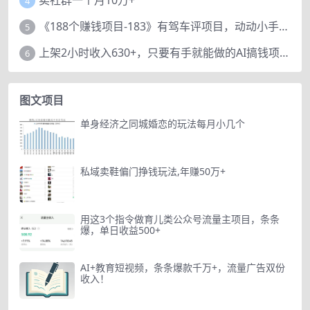
卖社群一个月10万+
4
《188个赚钱项目-183》有驾车评项目，动动小手，复制粘贴赚44元！
5
上架2小时收入630+，只要有手就能做的AI搞钱项目，奶奶看完都能学会!
6
图文项目
单身经济之同城婚恋的玩法每月小几个
私域卖鞋偏门挣钱玩法,年赚50万+
用这3个指令做育儿类公众号流量主项目，条条
爆，单日收益500+
AI+教育短视频，条条爆款千万+，流量广告双份
收入！