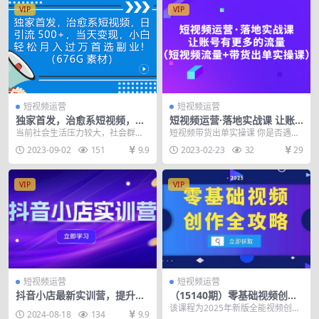
VIP
VIP
短视频运营
短视频运营
独家首发，治愈系短视频，日
短视频运营·落地实战课 让账
引流500+当天变现小白月入过
号有更多的流量（短视频流量
当前社会生活压力较大，社会群体
短视频带货出单实操课 你是否遇到
万（附676G素材）
+带货出单实操）
心理健康水平整体在不断的下滑，
这些问题？ 视频播放量很高，转化
2023-09-02
151
9.9
2023-02-23
32
29
均处于亚健康状态。每...
少 找不到精准赛...
VIP
VIP
短视频运营
短视频运营
抖音小店最新实训营，提升体
（15140期）零基础视频创作
验分、商品卡 引流，投流增
全攻略，手机相机拍摄技巧精
该课程为2025年新版全能视频创作
2024-08-18
134
9.9
效，联盟引流秘籍
讲，分镜运镜与灯光构图详解
人培训体系，覆盖拍摄、剪辑、导