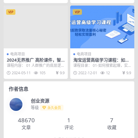
VIP
VIP
电商项目
电商项目
2024无界推广 高阶课件，智
淘宝运营高级学习课程：如何
能拉满，泛流量展现→人群撬
搜索起爆，实现纯搜索盈利！
课程内容： 01 人群推广的底层逻辑
课程目录： 01-如何搜索起爆，实
动→智能放量-45节
【基础课】,xmind 01 人群推广的
现纯搜索盈利！ 02-推荐流量快速
2024-05-11
105
9.9
2022-12-01
12
9.9
底层...
入池 03-...
作者信息
创业资源
等级
永久会员
48670
1
7
文章
评论
收藏