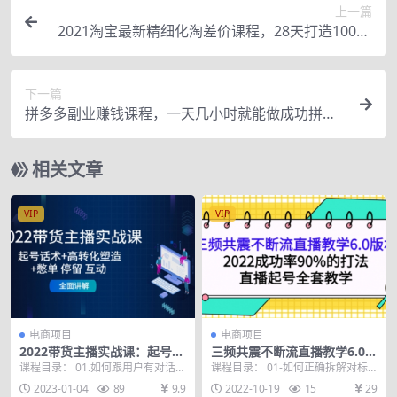
上一篇
2021淘宝最新精细化淘差价课程，28天打造10000
+利润店铺(附软件)
下一篇
拼多多副业赚钱课程，一天几小时就能做成功拼多
多
相关文章
VIP
VIP
电商项目
电商项目
2022带货主播实战课：起号话
三频共震不断流直播教学6.0版
术+高转化塑造+憋单 停留 互
本，2022成功率90%的打法，
课程目录： 01.如何跟用户有对话
课程目录： 01-如何正确拆解对标
动 全面讲解
直播起号全套教学
感.mp4 02.建模打标签（如何获取
账号之借力打力 02-如何正确定位
2023-01-04
89
9.9
2022-10-19
15
29
精准流量...
运营才能保证...