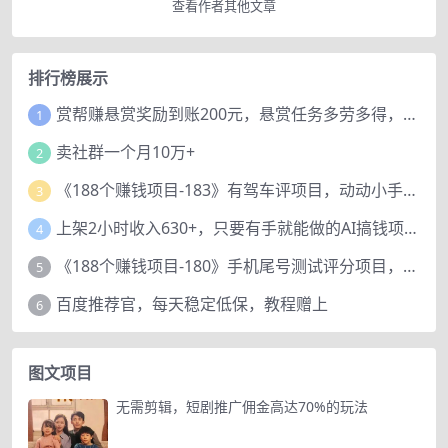
查看作者其他文章
排行榜展示
赏帮赚悬赏奖励到账200元，悬赏任务多劳多得，人人可做。
1
卖社群一个月10万+
2
《188个赚钱项目-183》有驾车评项目，动动小手，复制粘贴赚44元！
3
上架2小时收入630+，只要有手就能做的AI搞钱项目，奶奶看完都能学会!
4
《188个赚钱项目-180》手机尾号测试评分项目，短视频直播日赚200+
5
百度推荐官，每天稳定低保，教程赠上
6
图文项目
无需剪辑，短剧推广佣金高达70%的玩法