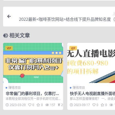
2022最新<咖啡茶饮网站>结合线下提升品牌知名度
+
相关文章
VIP
VIP
赚钱项目
赚钱项目
非常偏门的暴利项目，仅靠打赏
快手无人电视剧直播外面收
月入2w+
0-980包括磁力聚星开通
本教程全部流程仅凭一部手机即可完成
那么怎样直播赚钱呢？ 一、收徒
本教程为完整教程，不存在残缺，二次
在你的直播主页留下你的微，进
2023-03-29
0
0
157
29
2023-09-17
0
0
收费等恶心...
播间的人...