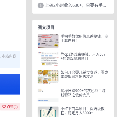
上架2小时收入630+，只要有手就能做的AI搞钱项目，奶奶看完都能学会!
6
图文项目
手把手教你用信息差搞钱，空
手套白狼！
靠cps游戏来赚钱，月入5万
布本站内容
+的游戏暴利项目
如何开启婴儿辅食赛道，零成
本虚拟资料出售攻略
揭秘日赚900+的灰色项目赚
钱套路之低价会员
点赞(
0
)
小红书商单项目：保姆级教
程，稳定月入3000+