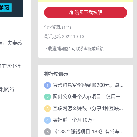
购买下载权限
包含资源:
(1个)
最近更新:
2022-10-10
姻，夫妻感
下载遇到问题？可联系客服或反馈
有了这个行
排行榜展示
赏帮赚悬赏奖励到账200元，悬赏任务多劳多得，人人可做。
1
暴利的行
网创公众号个人ip项目，仅用一篇文章做到全网引流！
2
互联网怎么赚钱（分享4种互联网赚钱模式）
3
卖社群一个月10万+
4
《188个赚钱项目-183》有驾车评项目，动动小手，复制粘贴赚44元！
5