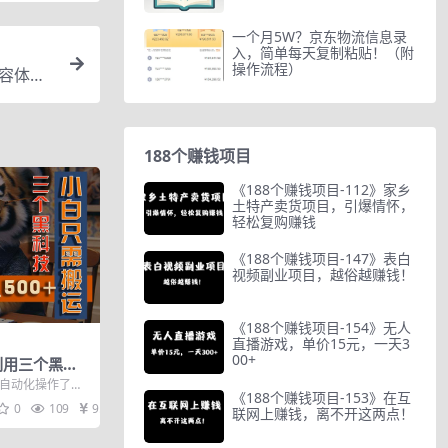
一个月5W？京东物流信息录
入，简单每天复制粘贴！（附
操作流程）
内容体系
188个赚钱项目
《188个赚钱项目-112》家乡
土特产卖货项目，引爆情怀，
轻松复购赚钱
《188个赚钱项目-147》表白
视频副业项目，越俗越赚钱！
《188个赚钱项目-154》无人
直播游戏，单价15元，一天3
00+
，利用三个黑科
，多平台发
以自动化操作了，
《188个赚钱项目-153》在互
前自动化插件的
0
109
9.9
联网上赚钱，离不开这两点！