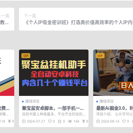
上一篇
下一篇
（教程
《个人IP吸金密训班》打造高价值高效率的个人IP
源码）
（价值12800元）
VIP
VIP
赚钱项目
赚钱项目
费68
聚宝盆安卓脚本，一部手机一天
最新Ai掘金3.0
100左右，几十款广告脚本，全
技，小白只需搬运
弟赚钱
目前市面上种类最多，平台齐全的挂机
项目介绍： 公众号可
自动撸流量…
布，矩阵操作…
到你直
型脚本,包含了:微信阅读，卷轴平台，广
提高效率才是王道，目
114
9.9
2024-07-27
0
0
164
9.9
2024-06-14
0
告掘金，...
功能支持自...