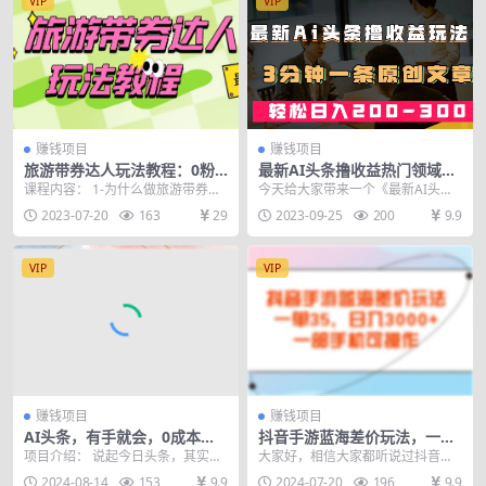
VIP
VIP
赚钱项目
赚钱项目
旅游带券达人玩法教程：0粉
最新AI头条撸收益热门领域玩
开通达人团购，旅游达人0粉
法，3分钟一条原创文章，轻
课程内容： 1-为什么做旅游带券达
今天给大家带来一个《最新AI头条
可变现（7节课）
松日入200-300＋
人.mp4.mp4 2-如何打造旅游账号
撸收益热门领域玩法，3分钟一条原
2023-07-20
163
29
2023-09-25
200
9.9
精装修...
创文章，轻松日入...
VIP
VIP
赚钱项目
赚钱项目
AI头条，有手就会，0成本无
抖音手游蓝海差价玩法，一单
门槛，纯搬运，小白单号简单
35，日入3000+，一部手机可
项目介绍： 说起今日头条，其实是
大家好，相信大家都听说过抖音游
破万
操作
个老项目了，但是自从这两年AI走
戏发行人计划，但是一般做视频的
2024-08-14
153
9.9
2024-07-20
196
9.9