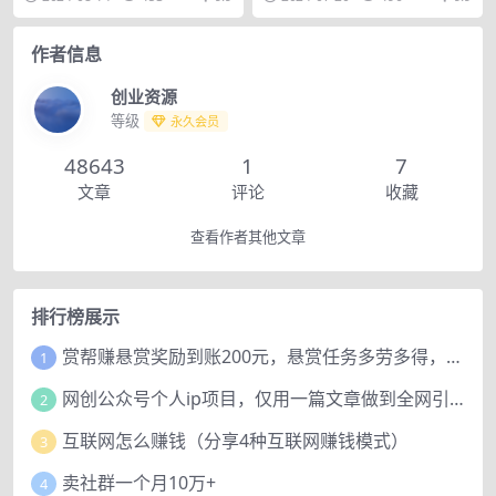
进我们生活中，头...
收益都低的离谱，今天...
作者信息
创业资源
等级
永久会员
48643
1
7
文章
评论
收藏
查看作者其他文章
排行榜展示
赏帮赚悬赏奖励到账200元，悬赏任务多劳多得，人人可做。
1
网创公众号个人ip项目，仅用一篇文章做到全网引流！
2
互联网怎么赚钱（分享4种互联网赚钱模式）
3
卖社群一个月10万+
4