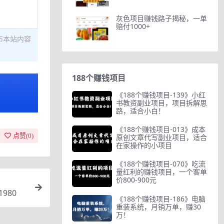
灰色项目赚钱路子揭秘，一单
赔付1000+
布本站内容
188个赚钱项目
《188个赚钱项目-139》小红
书教资副业项目，项目拆解思
路，适合小白！
《188个赚钱项目-013》成本
点赞(
0
)
原创文章代写副业项目，适合
在家操作的小项目
《188个赚钱项目-070》吃流
量红利的赚钱项目，一个客单
价800-900元
980
《188个赚钱项目-186》电脑
重装系统，月销万单，赚30
万！