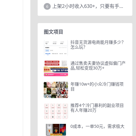
上架2小时收入630+，只要有手就能做的AI搞钱项目，奶奶看完都能学会!
6
图文项目
抖音无货源电商能月赚多少？
怎么玩？
通过售卖夫妻协议虚拟偏门产
品,轻松变现30万+
年赚10w+的小众冷门赚钱项
目
推荐4个冷门暴利的副业项目
有人年赚20万
0成本，一单50元，需求极大