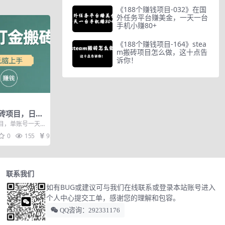
《188个赚钱项目-032》在国
外任务平台赚美金，一天一台
手机小赚80+
《188个赚钱项目-164》stea
m搬砖项目怎么做，这十点告
诉你！
砖项目，日入
上手
目，单账号一天
开收益更多，轻松
0
155
9.9
联系我们
如有BUG或建议可与我们在线联系或登录本站账号进入
个人中心提交工单，感谢您的理解和包容。
QQ咨询：292331176