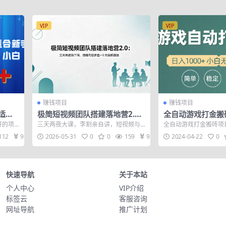
VIP
VIP
赚钱项目
赚钱项目
，适合
极简短视频团队搭建落地营2.
全自动游戏打金搬
0：三天两夜线下课，四维内容
1000+ 小白无脑
好的项
三天两夜大课，李割亲自讲，短视频与
全自动游戏打金搬砖项
罗盘+十大爆款模版
新手小
直播电商实战派导师，不同传媒创始
收益在200元左右。多
112
9.9
2026-05-31
0
0
159
9.9
2024-04-22
0
人，粉丝近40...
日入10...
快速导航
关于本站
个人中心
VIP介绍
标签云
客服咨询
网址导航
推广计划