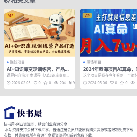
相关文章
VIP
VIP
赚钱项目
赚钱项目
AI+知识库变现训练营，产品打
2024年蓝海项目AI算命
造、内容创作、全平台变现，零
新手，月入7w
课程内容简介 本课程《AI知识库变现实
这个项目是我在今年看到一个很
基础30天出产品，小白稳定变现
战营》是一套为普通人设计的“知识产品
目，项目操作比较简单非常适合
2026-02-05
0
0
204
9.9
2024-05-06
0
0
从0到...
白上手实践，...
快书屋-创业资源网，精品创业资源分享
-本站资源支持会员下载专享，普通注册会员只能原价购买资源或者限制免费下载
次数，付费会员所有资源可享受资源折扣或者免费下载。