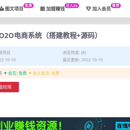
免费
日入2k
推荐
图文项目
加盟赚钱
加入会员
O2O电商系统（搭建教程+源码）
钱项目
浏览热度: (8)
2-10-10
最近更新: 2022-10-10
币
会员:
免费
永久会员:
免费
载权限