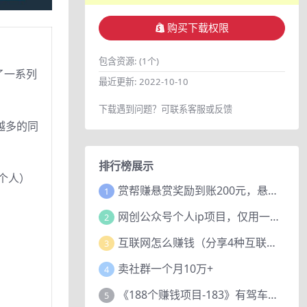
购买下载权限
包含资源:
(1个)
了一系列
最近更新:
2022-10-10
下载遇到问题？可联系客服或反馈
越多的同
排行榜展示
个人）
赏帮赚悬赏奖励到账200元，悬赏任务多劳多得，人人可做。
1
网创公众号个人ip项目，仅用一篇文章做到全网引流！
2
互联网怎么赚钱（分享4种互联网赚钱模式）
3
卖社群一个月10万+
4
《188个赚钱项目-183》有驾车评项目，动动小手，复制粘贴赚44元！
5