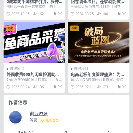
0成本阴阳师精准引流，多种
问卷调查项目，在家就能做，
变现方式，小白也能轻松日入
小白轻松上手，不需要经验，
阴阳师一直是一款非常热门的手
今天给大家带来的项目是《问卷调
1000+
单号日均100-300…
游，新玩家也是不断地增加，在回
查项目，在家就能做，小白轻松上
2023-10-05
162
9.9
2024-03-25
108
9.9
合对战养成类游戏里面算...
手，不需要经验，单号...
VIP
VIP
赚钱项目
赚钱项目
外面收费998的闲鱼捡漏助
电商老板年度管理盛典：为电
手，多种变现方法轻松月入60
商管理者提供一套可落地的破
外面收费998的闲鱼捡漏助手，多
课程介绍 3位重磅行业嘉宾，聚焦
00+【采集脚本+玩法…
局思路与行动蓝图
种变现方法轻松月入6000+【采集
未来，全面剖析数智化与AI提效 9
2023-09-24
136
9.9
2026-02-11
173
9.9
脚本+玩法教程...
位逆势增长会员...
作者信息
创业资源
等级
永久会员
48670
1
7