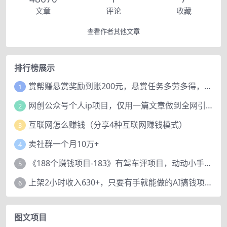
文章
评论
收藏
查看作者其他文章
排行榜展示
赏帮赚悬赏奖励到账200元，悬赏任务多劳多得，人人可做。
1
网创公众号个人ip项目，仅用一篇文章做到全网引流！
2
互联网怎么赚钱（分享4种互联网赚钱模式）
3
卖社群一个月10万+
4
《188个赚钱项目-183》有驾车评项目，动动小手，复制粘贴赚44元！
5
上架2小时收入630+，只要有手就能做的AI搞钱项目，奶奶看完都能学会!
6
图文项目