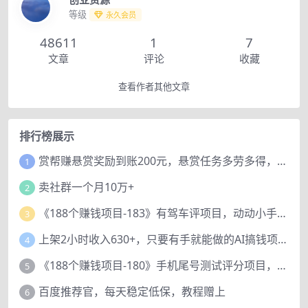
等级
永久会员
48611
1
7
文章
评论
收藏
查看作者其他文章
排行榜展示
赏帮赚悬赏奖励到账200元，悬赏任务多劳多得，人人可做。
1
卖社群一个月10万+
2
《188个赚钱项目-183》有驾车评项目，动动小手，复制粘贴赚44元！
3
上架2小时收入630+，只要有手就能做的AI搞钱项目，奶奶看完都能学会!
4
《188个赚钱项目-180》手机尾号测试评分项目，短视频直播日赚200+
5
百度推荐官，每天稳定低保，教程赠上
6