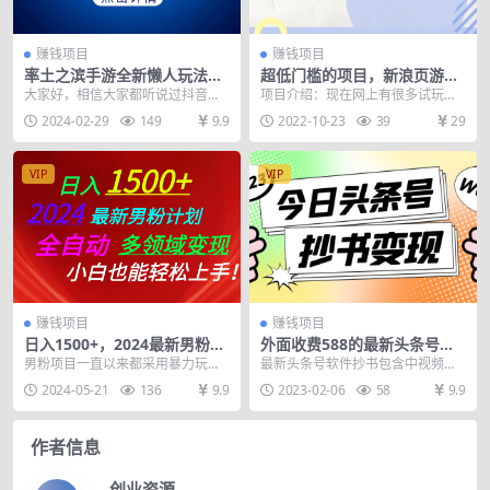
赚钱项目
赚钱项目
率土之滨手游全新懒人玩法，
超低门槛的项目，新浪页游助
一单30，小白一部手机无脑操
手一天搞点零花钱
大家好，相信大家都听说过抖音游
项目介绍：现在网上有很多试玩游
作，日入3000+轻…
戏发行人计划，但是一般做视频的
戏赚钱的平台，比如什么游戏达到
2024-02-29
149
9.9
2022-10-23
39
29
收益都低的离谱，今天...
了多少等级，达到了多...
VIP
VIP
赚钱项目
赚钱项目
日入1500+，2024最新男粉计
外面收费588的最新头条号软
划，视频图文+直播+交友等多
件自动抄书变现玩法，单号一
男粉项目一直以来都采用暴力玩
最新头条号软件抄书包含中视频抄
重方式打爆LSP…
天100+（软件+教程）
法，它的操作简单、起号快、变现
书玩法我们免去了手写抄书的烦恼
2024-05-21
136
9.9
2023-02-06
58
9.9
方式也很暴力，因此成为...
提供了全自动化软件抄...
作者信息
创业资源