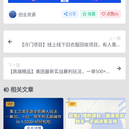
创业资源
分享
收藏
点赞(
0
)
上一篇
【冷门项目】线上线下旧衣服回收项目，有人靠它
年赚百万【回收渠道+教程】
下一篇
【高端精品】美团最新实战暴利玩法，一单500+
【首发最详细话术】
相关文章
VIP
VIP