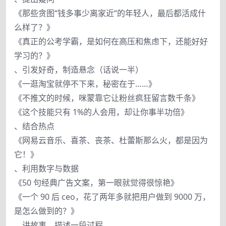
《那些贪图“钱多事少离家近“的年轻人，最后都活成什
么样了？》
《真正的公考学霸，是如何在高压和焦虑下，还能好好
学习的？》
、引发好奇，制造悬念（话说一半）
《一逛淘宝就停不下来，秘密在于……》
《不推文的时候，咪蒙靠它让粉丝疯狂留言数千条》
《这个技能只有 1%的人会用，却让你事半功倍》
、结合热点
《网易云音乐、喜茶、丧茶、杜蕾斯那么火，都是因为
它！》
、利用数字与数据
《50 句经典广告文案，第一眼就觉得很惊艳》
《一个 90 后 ceo，花了两年多就把用户做到 9000 万，
是怎么做到的？》
、讲故事，描述一段过程