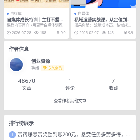
自媒体
自媒体
自媒体成长特训｜主打不露脸
私域运营实战课，从定位到成
轻量化副业，小红书爆款图文
交全流程解析，实现私域变现
课程内容简介 7月更新自媒体训练
如果你是： 流量成本高，私域成交
AI创作私域带货知识付费全套
与复购
营主打不露脸、低时间投入做线上
转化低 的公司/企业主 有优质项
2026-07-28
188
9.9
2025-02-07
143
9.9
落地实操课
副业，完整覆盖账号...
目，但不知 如何...
作者信息
创业资源
等级
永久会员
48670
1
7
文章
评论
收藏
查看作者其他文章
排行榜展示
赏帮赚悬赏奖励到账200元，悬赏任务多劳多得，人人可做。
1