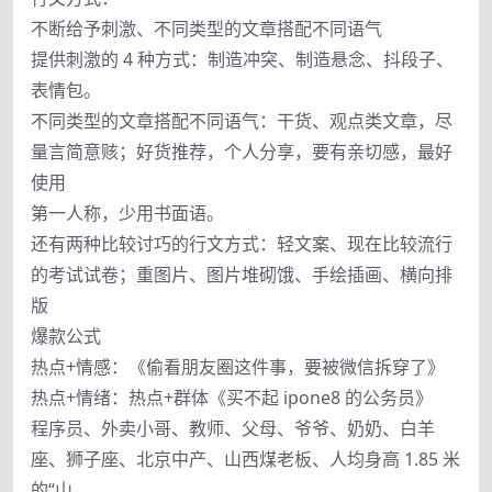
不断给予刺激、不同类型的文章搭配不同语气
提供刺激的 4 种方式：制造冲突、制造悬念、抖段子、
表情包。
不同类型的文章搭配不同语气：干货、观点类文章，尽
量言简意赅；好货推荐，个人分享，要有亲切感，最好
使用
第一人称，少用书面语。
还有两种比较讨巧的行文方式：轻文案、现在比较流行
的考试试卷；重图片、图片堆砌饿、手绘插画、横向排
版
爆款公式
热点+情感：《偷看朋友圈这件事，要被微信拆穿了》
热点+情绪：热点+群体《买不起 ipone8 的公务员》
程序员、外卖小哥、教师、父母、爷爷、奶奶、白羊
座、狮子座、北京中产、山西煤老板、人均身高 1.85 米
的“山