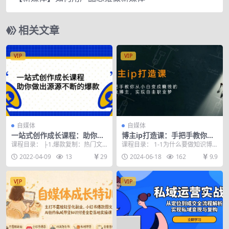
相关文章
VIP
VIP
自媒体
自媒体
一站式创作成长课程：助你做
博主ip打造课：手把手教你从
出源源不断的爆款
小白变成赚钱的创业博主，实
课程目录： ├1.爆款复制：热门文
课程目录： 1-1为什么要做知识博
现自由职业梦
案内容课 1、内容课序言.mp4 2、
主赚钱？1.mp4 2-2抖音账号策划、
2022-04-09
13
29
2024-06-18
162
9.9
热门的前...
个人精...
VIP
VIP