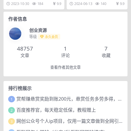
日被动引流创业粉100+ 项目简介：
方法原理很简单，就是在得物上发
2023-10-30
184
9.9
2024-06-13
140
9.9
玩过星球的哈...
布赚钱的笔记，吸引...
作者信息
创业资源
等级
永久会员
48757
1
7
文章
评论
收藏
查看作者其他文章
排行榜展示
赏帮赚悬赏奖励到账200元，悬赏任务多劳多得，人人可做。
1
百度推荐官，每天稳定低保，教程赠上
2
网创公众号个人ip项目，仅用一篇文章做到全网引流！
3