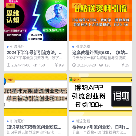
VIP
VIP
引流涨粉
引流涨粉
2024下半年最新引流方法，数
这套教程外面卖680，《B站送
字人+思维认知口播号，五分
资料引流法》，单账号一天30
2024下半年最新引流方法，数字人
今天分享一套B站的运营与引流教程
钟制作，日引创…
-50加，简单有效！
+思维认知口播号，五分钟制作，日
我自己也在实操，并且我的第一批
2024-11-06
150
9.9
2023-07-20
128
29
引创业粉300...
粉丝就是通过这个...
VIP
VIP
引流涨粉
引流涨粉
知识星球无限截流创业粉玩
得物APP引流创业粉，日引10
法，单日被动引流创业粉100+
0+
知识星球无限截流创业粉玩法，单
分享一个得物引流创业粉的方法。