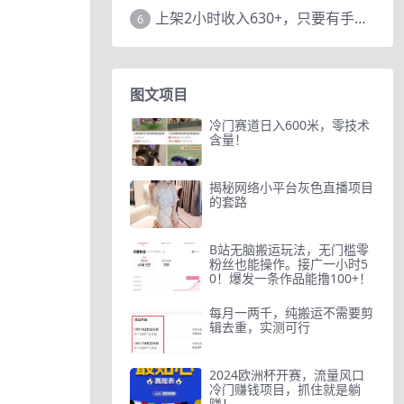
上架2小时收入630+，只要有手就能做的AI搞钱项目，奶奶看完都能学会!
6
图文项目
冷门赛道日入600米，零技术
含量！
揭秘网络小平台灰色直播项目
的套路
B站无脑搬运玩法，无门槛零
粉丝也能操作。接广一小时5
0！爆发一条作品能撸100+！
每月一两千，纯搬运不需要剪
辑去重，实测可行
2024欧洲杯开赛，流量风口
冷门赚钱项目，抓住就是躺
赚！