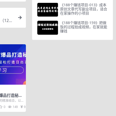
《188个赚钱项目-013》成本
原创文章代写副业项目，适合
在家操作的小项目
（12节
《188个赚钱项目-159》把做
饭的过程拍成视频，在家就能
赚钱
T爆品打造秘
效率困扰 轻松
逊的精准结合，以
BS爆品 听过C
0
149
9.9