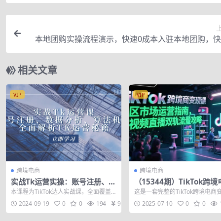
本地团购实操流程演示，快速0成本入驻本地团购，
取同城流量-价值
相关文章
VIP
VIP
跨境电商
跨境电商
实战Tk运营实操：账号注册、数
（15344期）TikTok跨
据分析、算法机制，全面解析TK
现课，美区市场运营指南
本课程为TikTok达人实战课，全面覆盖
这是一套完整的TikTok跨境电商
运营秘籍
频直播双轨流量攻略
从环境搭建、账号注册到内容运营、变
统课程，覆盖从平台认知到实战
2024-09-19
0
0
194
9.9
2025-07-10
0
0
现策略...
全链路...