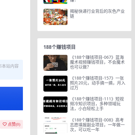
揭秘快递行业背后的灰色产业
链
188个赚钱项目
《188个赚钱项目-067》蓝海
魔术视频赚钱项目，不会魔术
布本站内容
也可以做？
《188个赚钱项目-157》一张
照片20元，动手搞一搞，月入
过万
《188个赚钱项目-111》短视
频冷知识项目，多种领域玩
法，小白轻松上手
《188个赚钱项目-008》高考
志愿填报副业项目，一年做一
点赞(
0
)
次，可以吃一年