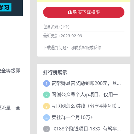
购买下载权限
包含资源:
(1个)
最近更新:
2023-02-09
下载遇到问题？可联系客服或反馈
安全等级即
排行榜展示
赏帮赚悬赏奖励到账200元，悬赏任务多劳多得，人人可做。
1
网创公众号个人ip项目，仅用一篇文章做到全网引流！
2
互联网怎么赚钱（分享4种互联网赚钱模式）
3
球流量，全
卖社群一个月10万+
4
《188个赚钱项目-183》有驾车评项目，动动小手，复制粘贴赚44元！
5