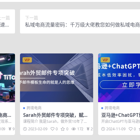
上一篇
下一篇
快速获
私域电商流量密码：千万级大佬教您如何做私域电商
498
课）
VIP
VIP
跨境电商
跨境电商
境电商变
Sarah外贸邮件专项突破，赋予
亚马逊+ChatGP
，短视
邮件模板生命的就是人的思维
籍：解决高成本低
变现系
课程简介 我是Sarah，做外贸10年了。
开启ChatGPT与亚马
打造日出百单爆款
运营的
我的性格就是潇潇洒洒，不拖泥带水的
最低成本和最高效率打造
109
9.9
2023-02-09
0
0
172
29
2024-11-09
0
那种...
h...