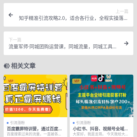
上一篇
知乎精准引流攻略2.0，适合各行业，全程实操落地
演示（16节课）
下一篇
流量军师·同城团购运营课，同城流量，同城工具，
同城战略，同城留客
相关文章
VIP
VIP
引流涨粉
引流涨粉
百度霸屏特训营，通过百度霸
小红书、抖音、视频号全域多
屏运营赚钱，价值1220元
平台引流获客，日引目标客户
百度搜索过来的流量，一直被各行
大家好，我是龙哥。 今天我给大家