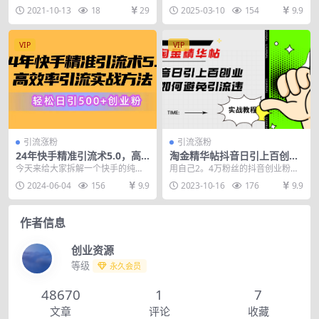
200+，RPA自动…
业公认为——最精准的流量！作为
分享小红书，抖音，视频号，快
2021-10-13
18
29
2025-03-10
154
9.9
想在互联网上赚钱的人...
手，这些主流平台全自...
VIP
VIP
引流涨粉
引流涨粉
24年快手精准引流术5.0，高
淘金精华帖抖音日引上百创业
效率引流实战方法，轻松日引
粉如何避免引流违规
今天来给大家拆解一个快手的纯搬
用自己2。4万粉丝的抖音创业粉引
500+创业粉
运的引流创业粉的方法，也是我们
流账号来实打实的进行试错，永久
2024-06-04
156
9.9
2023-10-16
176
9.9
自己在做的一个引流渠...
封禁总结出来的一些...
作者信息
创业资源
等级
永久会员
48670
1
7
文章
评论
收藏