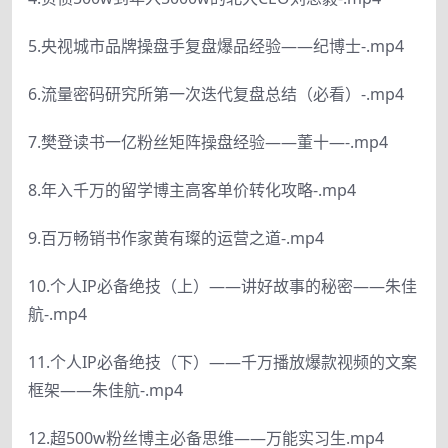
5.央视城市品牌操盘手复盘爆品经验——纪博士-.mp4
6.流量密码研究所第一次迭代复盘总结（必看）-.mp4
7.樊登读书一亿粉丝矩阵操盘经验——董十—-.mp4
8.年入千万的留学博主高客单价转化攻略-.mp4
9.百万畅销书作家黄有璨的运营之道-.mp4
10.个人IP必备绝技（上）——讲好故事的秘密——朱佳
航-.mp4
11.个人IP必备绝技（下）——千万播放爆款视频的文案
框架——朱佳航-.mp4
12.超500w粉丝博主必备思维——万能实习生.mp4