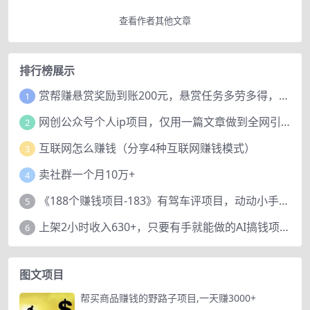
查看作者其他文章
排行榜展示
赏帮赚悬赏奖励到账200元，悬赏任务多劳多得，人人可做。
1
网创公众号个人ip项目，仅用一篇文章做到全网引流！
2
互联网怎么赚钱（分享4种互联网赚钱模式）
3
卖社群一个月10万+
4
《188个赚钱项目-183》有驾车评项目，动动小手，复制粘贴赚44元！
5
上架2小时收入630+，只要有手就能做的AI搞钱项目，奶奶看完都能学会!
6
图文项目
帮买商品赚钱的野路子项目,一天赚3000+