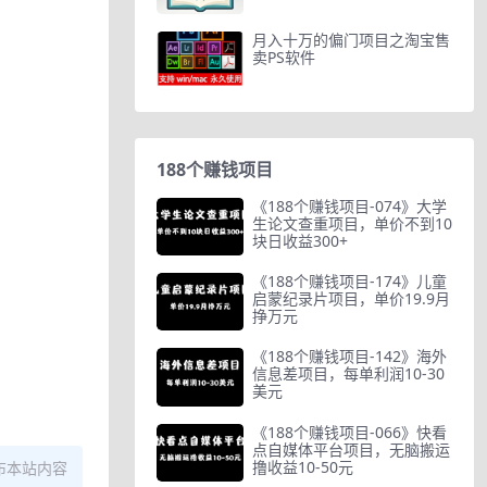
月入十万的偏门项目之淘宝售
卖PS软件
188个赚钱项目
《188个赚钱项目-074》大学
生论文查重项目，单价不到10
块日收益300+
《188个赚钱项目-174》儿童
启蒙纪录片项目，单价19.9月
挣万元
《188个赚钱项目-142》海外
信息差项目，每单利润10-30
美元
《188个赚钱项目-066》快看
点自媒体平台项目，无脑搬运
撸收益10-50元
布本站内容