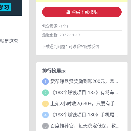
购买下载权限
包含资源:
(1个)
最近更新:
2022-11-13
这就是这套
下载遇到问题？可联系客服或反馈
排行榜展示
赏帮赚悬赏奖励到账200元，悬赏任务多劳多得，人人可做。
1
《188个赚钱项目-183》有驾车评项目，动动小手，复制粘贴赚44元！
2
上架2小时收入630+，只要有手就能做的AI搞钱项目，奶奶看完都能学会!
3
《188个赚钱项目-180》手机尾号测试评分项目，短视频直播日赚200+
4
百度推荐官，每天稳定低保，教程赠上
5