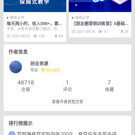
微商必学
微商必学
每天两小时，收入500+，靠卖
【朋友圈营销训练营】0基础
精仿1比1手表，小白轻松月入
教你打造价值百万的个人朋友
手表，大家应该也都了解过。名表
2021-09-26
10
29
过万！保姆式教学
圈
很贵，所以，精仿1比1，成了香饽
2023-08-02
134
9.9
饽。买精仿的人很多...
作者信息
创业资源
等级
永久会员
48718
1
7
文章
评论
收藏
查看作者其他文章
排行榜展示
赏帮赚悬赏奖励到账200元，悬赏任务多劳多得，人人可做。
1