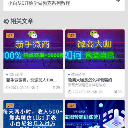
小白从0开始学做微商系列教程
相关文章
VIP
VIP
微商必学
微商必学
新手做微商，快速加人100%
微商大咖是怎么样包装的
成交技巧
微商大咖是怎么样包装的
2021-09-26
7
29
2021-09-26
12
29
VIP
VIP