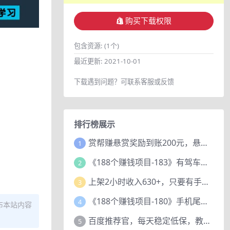
购买下载权限
包含资源:
(1个)
最近更新:
2021-10-01
下载遇到问题？可联系客服或反馈
排行榜展示
赏帮赚悬赏奖励到账200元，悬赏任务多劳多得，人人可做。
1
《188个赚钱项目-183》有驾车评项目，动动小手，复制粘贴赚44元！
2
上架2小时收入630+，只要有手就能做的AI搞钱项目，奶奶看完都能学会!
3
《188个赚钱项目-180》手机尾号测试评分项目，短视频直播日赚200+
4
布本站内容
百度推荐官，每天稳定低保，教程赠上
5