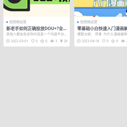
短视频运营
短视频运营
新老手如何正确投放DOU+?全
零基础小白快速入门漫画
面提升流量和运营效率
从零掌握漫画解说全过程（
其他人都会告诉你抖音是一个内容平台
课程大纲： 序章 ·为什么漫画被
视频课）
要好好做内容，错了么?没错 但是其他人
·漫画解说与影视解说的优势对比 ·实
2022-03-01
0
0
3
29
2023-04-18
0
0
鲜少告诉...