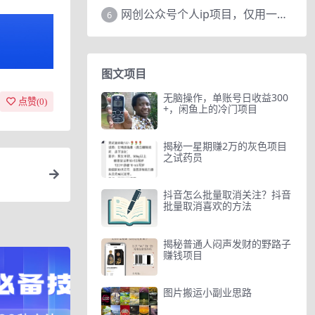
网创公众号个人ip项目，仅用一篇文章做到全网引流！
6
图文项目
无脑操作，单账号日收益300
点赞(
0
)
+，闲鱼上的冷门项目
揭秘一星期赚2万的灰色项目
之试药员
抖音怎么批量取消关注？抖音
批量取消喜欢的方法
揭秘普通人闷声发财的野路子
赚钱项目
图片搬运小副业思路