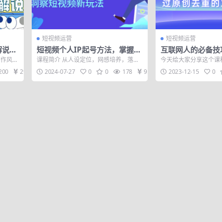
短视频运营
短视频运营
解说，
短视频个人IP起号方法，掌握
互联网人的必备技
9节
短视频领域，洞察 短视频新玩法
剪辑的20种去重
称作风口
课程简介 从人设定位，网感培养，落地
今天给大家分享这个课
（68节完整）
通过二创过原创
操...
实操三个纬度手把手教你如何从零到一
用的剪辑里面的 20 
200
29
2024-07-27
0
0
178
9.9
2023-12-15
0
打造个人I...
可以帮...