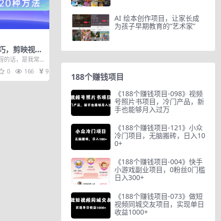
AI 绘本创作项目，让家长成
为孩子早期教育的“艺术家”
巧，剪映视频
方法，小白也能
程的话，是我常
种去重的办法，希望
0
166
9.9
188个赚钱项目
《188个赚钱项目-098》视频
号照片书项目，冷门产品，新
手也能够月入过万
《188个赚钱项目-121》小众
冷门项目，无脑搬砖，日入10
0+
《188个赚钱项目-004》快手
小游戏副业项目，0粉丝0门槛
日入300+
《188个赚钱项目-073》做短
视频同城交友项目，实现单日
收益1000+