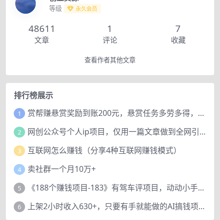
等级
永久会员
48611
1
7
文章
评论
收藏
查看作者其他文章
排行榜展示
赏帮赚悬赏奖励到账200元，悬赏任务多劳多得，人人可做。
1
网创公众号个人ip项目，仅用一篇文章做到全网引流！
2
互联网怎么赚钱（分享4种互联网赚钱模式）
3
卖社群一个月10万+
4
《188个赚钱项目-183》有驾车评项目，动动小手，复制粘贴赚44元！
5
上架2小时收入630+，只要有手就能做的AI搞钱项目，奶奶看完都能学会!
6