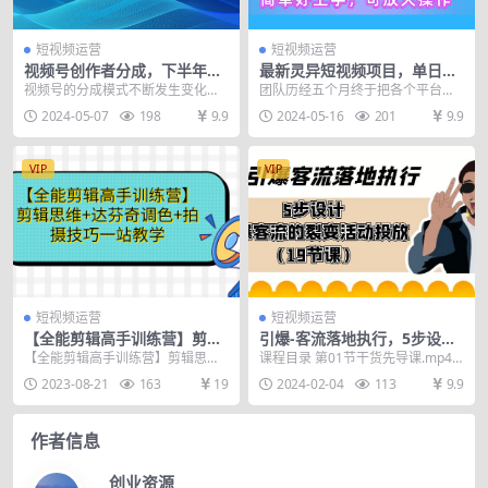
短视频运营
短视频运营
视频号创作者分成，下半年全
最新灵异短视频项目，单日收
新赛道，稳过原创 日入1000
益1000+看了就会的项目，简
视频号的分成模式不断发生变化，
团队历经五个月终于把各个平台的
+小白落地实操教学
单好上手可放大操作
以前是根据播放量，现在主要以评
创作者分成计划测试出来了，我们
2024-05-07
198
9.9
2024-05-16
201
9.9
论互动和点赞量为主 ...
深耕5个月，同步更新...
VIP
VIP
短视频运营
短视频运营
【全能剪辑高手训练营】剪辑
引爆-客流落地执行，5步设计
思维+达芬奇调色+拍摄技巧一
引爆客流的裂变活动投放（19
【全能剪辑高手训练营】剪辑思维
课程目录 第01节干货先导课.mp4
站教学
节课）
+达芬奇调色+拍摄技巧一站教学 建
第02节如何领取包邮到家的落地教
2023-08-21
163
19
2024-02-04
113
9.9
立完整剪辑思维体...
材.mp4...
作者信息
创业资源