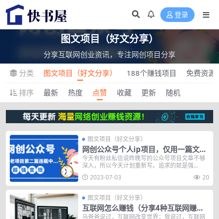
登录
图文项目（好文分享）
分享互联网创业资讯，专注网创项目分享
分类
图文项目（好文分享）
188个赚钱项目
免费资源
排序
最新
热度
点赞
收藏
更新
随机
图文项目（好文分享）
网创公众号个人ip项目，仅用一篇文章
做到全网引流！
今天有粉丝私信说昨晚写的公众号项目文章不够
深入，所以今天计划重新写。追求的就是强...
2023-07-03
20
图文项目（好文分享）
互联网怎么赚钱（分享4种互联网赚钱
模式）
马爸爸说过，互联网改变世界；我说过，互联网