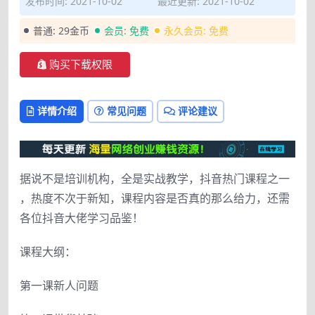
发布时间: 2021-10-02
最近更新: 2021-10-02
普通:
29金币
会员:
免费
永久会员:
免费
购买下载权限
详情介绍
常见问题
评论建议
据说不是培训机构‮全，‬是实战教学‮抖，‬音热门课程之一‮
热，‬度不次于‮知新‬，课程内容‮否是‬真的那么给‮，力‬还需
各位‮音抖‬大佬学‮品习‬鉴！
课程大纲：
第一课新人问题