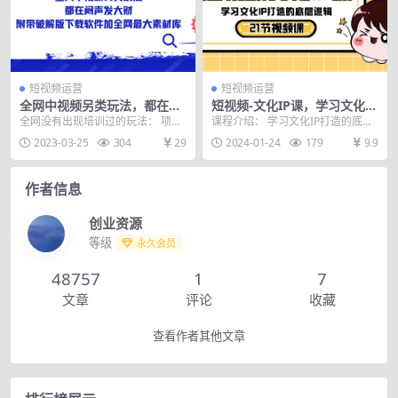
短视频运营
短视频运营
全网中视频另类玩法，都在闷
短视频-文化IP课，学习文化IP
声发大财，附带破解版下载软
打造的底层逻辑（21节课）
全网没有出现培训过的玩法： 项目
课程介绍： 学习文化IP打造的底层
件加全网最大素材库
原理 必备软件准备（油管高清4K下
逻辑，建立对IP，个人IP、文化IP
2023-03-25
304
29
2024-01-24
179
9.9
载软件破解版）...
的核心商业...
作者信息
创业资源
等级
永久会员
48757
1
7
文章
评论
收藏
查看作者其他文章