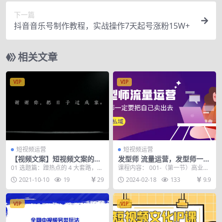
下一篇
抖音音乐号制作教程，实战操作7天起号涨粉15W+
相关文章
VIP
VIP
短视频运营
短视频运营
【视频文案】短视频文案的爆
发型师 流量运营，发型师一定
款写法和万能公式
要把自己卖出去（公域+私
01 选题篇：蹭热点的 4 大套路，通
课程内容： 001-（第一节）高业绩
城）高清无水印
往爆款的最短路径 02 选题篇：爆款
课程大纲.mp4 002-（第二节）我们
2021-10-10
19
29
2024-02-18
133
9.9
文案必...
为什...
VIP
VIP