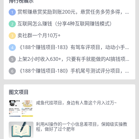
排行榜展示
赏帮赚悬赏奖励到账200元，悬赏任务多劳多得，人人可做。
1
互联网怎么赚钱（分享4种互联网赚钱模式）
2
卖社群一个月10万+
3
《188个赚钱项目-183》有驾车评项目，动动小手，复制粘贴赚44元！
4
上架2小时收入630+，只要有手就能做的AI搞钱项目，奶奶看完都能学会!
5
《188个赚钱项目-180》手机尾号测试评分项目，短视频直播日赚200+
6
图文项目
咸鱼代挂项目，身边有人靠这个月入过万~
利用AI操作的一个小信息差项目，保姆级实操教
程，做好了过个肥年