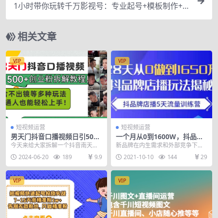
1小时带你玩转千万影视号：专业起号+模板制作+1
天剪1000部影视+全套工具
相关文章
VIP
VIP
短视频运营
短视频运营
男天门抖音口播视频日引500
一个月从0到1600W，抖品牌0
+创业粉拆解教程！含不出镜
基础起步
今天来给大家拆解一个抖音南天门
新品牌在内生需求和外部竞争下，
等多种玩法普通人…
口播类视频来引流创业粉的教程，
纷纷转向高契合度平台提升获客能
2024-06-20
189
9.9
2021-10-10
144
29
通过口播的形式来进行...
力，强化消费者对品牌...
VIP
VIP