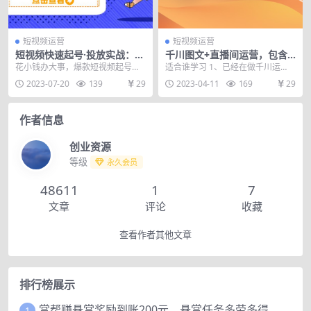
短视频运营
短视频运营
短视频快速起号·投放实战：7-
千川图文+直播间运营，包含
15天涨精准粉1w+，告别无效
千川短视频图文、千川直播
花小钱办大事，爆款短视频起号逻
适合谁学习 1、已经在做千川运
粉丝，只做精准粉
间、小店随心推等等
辑 课程目录： 01.1：基础篇-以结
营、短视频图文、直播间的朋友；
2023-07-20
139
29
2023-04-11
169
29
果为导向做账...
2、准备做千川运营...
作者信息
创业资源
等级
永久会员
48611
1
7
文章
评论
收藏
查看作者其他文章
排行榜展示
赏帮赚悬赏奖励到账200元，悬赏任务多劳多得，人人可做。
1