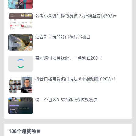
公考小众偏门挣钱赛道,2万+粉丝变现30万+
适合新手玩的冷门照片书项目
某团赔付项目拆解，一单利润200+！
抖音口播带货偏门玩法,8个视频赚了20W+!
说一个日入3-500的小众搞钱赛道
188个赚钱项目