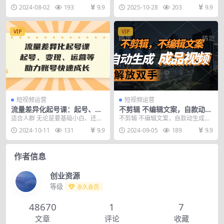
入过万。
光/人像光法/系统掌握布光技
划，抖音中视频计划 这个淘宝的短
布光实战课程，从光的六大要素、
2024-08-02
193
9.9
2025-10-28
203
9.9
巧
视频变现就跟上面的两...
七大光位等基础理论，...
VIP
VIP
短视频运营
短视频运营
流量差异化起号课：起号、变
不剪辑 不编辑文案，自款动生
现、运营等，助力账号快速成
成原创视频 解放双手 条条爆
适合人群 无论是要基础小白、还是
不剪辑 不编辑文案，自款动生成原
长
创业者商家。 想故新媒体、新媒体
创视频 解放双手 条条爆 文案背景
2024-10-11
131
9.9
2024-09-05
189
9.9
瓶频都可以学习!...
音乐解说 一键...
作者信息
创业资源
等级
永久会员
48670
1
7
文章
评论
收藏