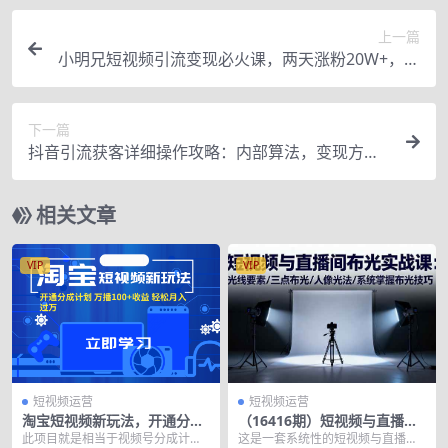
上一篇
小明兄短视频引流变现必火课，两天涨粉20W+，每
天收益3W+
下一篇
抖音引流获客详细操作攻略：内部算法，变现方
式，一个手机就能操作
相关文章
VIP
VIP
短视频运营
短视频运营
淘宝短视频新玩法，开通分成
（16416期）短视频与直播间
计划，万播100+收益，轻松月
布光实战课：光线要素/三点布
此项目就是相当于视频号分成计
这是一套系统性的短视频与直播间