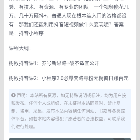
验、有技术、有资源、有专业的团队！一个视频能花几
万、几十万砸抖+，普通人现在根本连入门的资格都没
有！那我们还能利用抖音短视频做什么变现呢？答案
是：抖音小程序！
课程大纲：
树敌抖音课1：养号新思路+破不适宜公开
树敌抖音课2：小程序2.0必爆套路零粉无橱窗日赚百元
声明：本站所有资源，如无特殊说明或标注，均为用户投
稿发布。任何个人或组织，在未征得本站同意时，禁止复
制、盗用、采集、发布本站内容到任何网站、书籍等各类媒
体平台。如若本站内容侵犯了原著者的合法权益，可联系我
们进行处理。