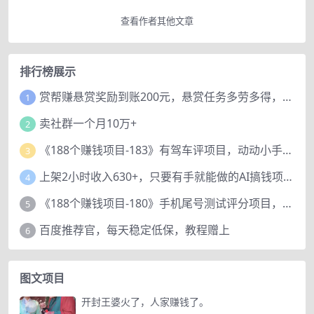
查看作者其他文章
排行榜展示
赏帮赚悬赏奖励到账200元，悬赏任务多劳多得，人人可做。
1
卖社群一个月10万+
2
《188个赚钱项目-183》有驾车评项目，动动小手，复制粘贴赚44元！
3
上架2小时收入630+，只要有手就能做的AI搞钱项目，奶奶看完都能学会!
4
《188个赚钱项目-180》手机尾号测试评分项目，短视频直播日赚200+
5
百度推荐官，每天稳定低保，教程赠上
6
图文项目
开封王婆火了，人家赚钱了。