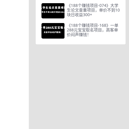
《188个赚钱项目-074》大学
生论文查重项目，单价不到10
块日收益300+
《188个赚钱项目-168》一单
288元宝宝取名项目，高客单
价闷声赚钱！