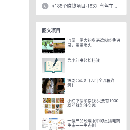
《188个赚钱项目-183》有驾车评项目，动动小手，复制粘贴赚44元！
6
图文项目
流量非常大的奥语德彪经典语
录，条条爆火
靠小红书轻松捞钱
短剧cps项目入门全流程详
解！
小红书接单挣钱,只要有1000
粉丝就能够变现
一位产品经理眼中的直播电商
生态——生态侧