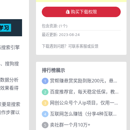
购买下载权限
包含资源:
(1个)
最近更新:
2023-08-24
下载遇到问题？可联系客服或反馈
派搜索引擎
索、搜狗搜
排行榜展示
大数据分析
赏帮赚悬赏奖励到账200元，悬赏任务多劳多得，人人可做。
1
，效果看得
百度推荐官，每天稳定低保，教程赠上
2
网创公众号个人ip项目，仅用一篇文章做到全网引流！
3
只要是搜索
操作步骤以
互联网怎么赚钱（分享4种互联网赚钱模式）
4
卖社群一个月10万+
5