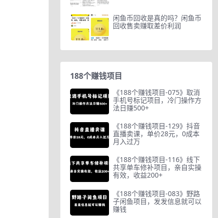
闲鱼币回收是真的吗？闲鱼币
回收售卖赚取差价利润
188个赚钱项目
《188个赚钱项目-075》取消
手机号标记项目，冷门操作方
法日赚500+
《188个赚钱项目-129》抖音
直播卖课，单价28元，0成本
月入过万
《188个赚钱项目-116》线下
共享单车修补项目，亲自实操
有效，收益200+
《188个赚钱项目-083》野路
子闲鱼项目，发发信息就可以
赚钱