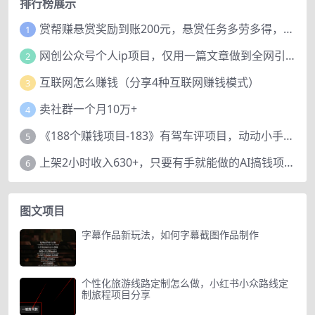
排行榜展示
赏帮赚悬赏奖励到账200元，悬赏任务多劳多得，人人可做。
1
网创公众号个人ip项目，仅用一篇文章做到全网引流！
2
互联网怎么赚钱（分享4种互联网赚钱模式）
3
卖社群一个月10万+
4
《188个赚钱项目-183》有驾车评项目，动动小手，复制粘贴赚44元！
5
上架2小时收入630+，只要有手就能做的AI搞钱项目，奶奶看完都能学会!
6
图文项目
字幕作品新玩法，如何字幕截图作品制作
个性化旅游线路定制怎么做，小红书小众路线定
制旅程项目分享