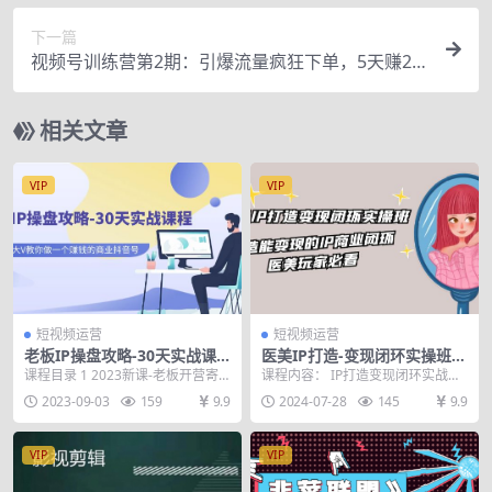
下一篇
视频号训练营第2期：引爆流量疯狂下单，5天赚2
万+全流程解析
相关文章
VIP
VIP
短视频运营
短视频运营
老板IP操盘攻略-30天实战课
医美IP打造-变现闭环实操班，
程：百万粉大V教你做一个赚
打造能变现的IP商业闭环，医
课程目录 1 2023新课-老板开营寄
课程内容： IP打造变现闭环实战班-
钱的商业抖音号
美玩家必看-22节
语.mp4 2.2023新课-21天实战训...
认知筒001 .mp4 IP打造变现闭环实
2023-09-03
159
9.9
2024-07-28
145
9.9
战...
VIP
VIP