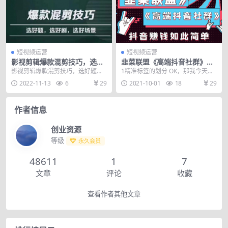
短视频运营
短视频运营
影视剪辑爆款混剪技巧，选好
韭菜联盟《高端抖音社群》抖
题，选好剧，选好场景，识别
音赚钱如此简单系列课程
影视剪辑爆款混剪技巧，选好题，
1精准标签的划分 OK，那我今天同
好爆款
选好剧，选好场景，识别好爆款
样的 先说第一句话 你是不是对同样
2022-11-13
6
29
2021-10-01
18
29
的产品，别人...
作者信息
创业资源
等级
永久会员
48611
1
7
文章
评论
收藏
查看作者其他文章