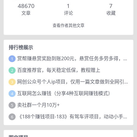
48670
1
7
文章
评论
收藏
查看作者其他文章
排行榜展示
赏帮赚悬赏奖励到账200元，悬赏任务多劳多得，人人可做。
1
百度推荐官，每天稳定低保，教程赠上
2
网创公众号个人ip项目，仅用一篇文章做到全网引流！
3
互联网怎么赚钱（分享4种互联网赚钱模式）
4
卖社群一个月10万+
5
《188个赚钱项目-183》有驾车评项目，动动小手，复制粘贴赚44元！
6