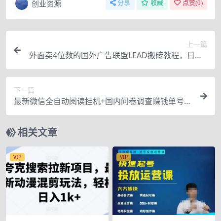
创业资源
分享
收藏
点赞(
0
)
上一篇
外面卖4位数的国外广告联盟LEAD搬砖教程，日入1
8-100美金（教程+软件）
下一篇
最新微信全自动阅读挂机+国内问卷调查赚钱单号一
天20-40左右号越多赚越多
相关文章
VIP
VIP