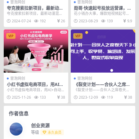
冒泡网创
冒泡网创
夸克搜索拉新项目，最新动漫
勋哥·快速起号投放运营课，7-
混剪玩法，轻松日入1k+
15天精准粉丝1万+，告别无效
夸克搜索拉新项目，最新动漫混剪
花小钱办大事，爆款短视频起号逻
粉丝，只做精准粉
玩法，轻松日入1k+ 今天给大家介
辑 课程目录： 01.1：基础篇-以结
2024-07-24
192
26
2023-08-29
139
9.9
绍一款市场份额大...
果为导向做账...
VIP
VIP
冒泡网创
冒泡网创
小红书虚拟电商项目，用AI
《裂变计划——合伙人之席卷
+自动化在小红书做SEO虚拟
天下》小白一周也可上手，收
小红书虚拟电商项目，用AI+自动化
《裂变计划——合伙人之席卷天
电商，精准流量，月入3w+
学员、搞培训、发展合伙人，
在小红书做SEO虚拟电商，精准流
下》小白一周也可上手，收学员、
2025-11-26
133
38
2023-12-09
119
38
裂变式收单变现
量，月入3w+...
搞培训、发展合伙人，裂...
作者信息
创业资源
等级
永久会员