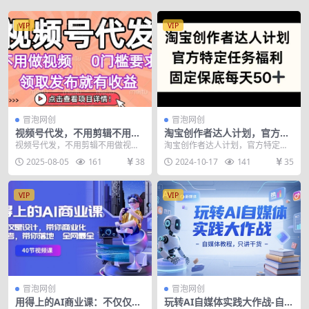
VIP
VIP
冒泡网创
冒泡网创
视频号代发，不用剪辑不用做
淘宝创作者达人计划，官方特
视频，0门槛要求，领取发布
定任务福利，固定保底每天50
视频号代发，不用剪辑不用做视
淘宝创作者达人计划，官方特定任
就有收益，任务没有无上限，
+【揭秘】
频，0门槛要求，领取发布就有收
务福利，固定保底每天50+【揭
2025-08-05
161
38
2024-10-17
141
35
小白轻松上手【揭秘】
益，任务没有无上限，小...
秘】 淘宝新出的任务...
VIP
VIP
冒泡网创
冒泡网创
用得上的AI商业课：不仅仅是
玩转AI自媒体实践大作战-自媒