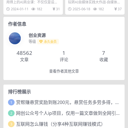
设计，带你商业化-带你思考-
体教程，只讲干货
用得上的AI商业课：不仅仅是设
玩转AI自媒体实践大作战-自媒体教
带你落地-全网最全
计，带你商业化-带你思考-带你落
程，只讲干货 课程内容： 1-1前言
2024-01-11
182
31
2025-06-18
182
37
地-全网最全 课程...
2-2认...
作者信息
创业资源
等级
永久会员
48562
1
7
文章
评论
收藏
查看作者其他文章
排行榜展示
赏帮赚悬赏奖励到账200元，悬赏任务多劳多得，人人可做。
1
网创公众号个人ip项目，仅用一篇文章做到全网引流！
2
互联网怎么赚钱（分享4种互联网赚钱模式）
3