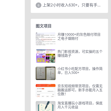
上架2小时收入630+，只要有手就能做的AI搞钱项目，奶奶看完都能学会!
6
图文项目
月赚10000+的灰色赔付项目
之电子烟赔付
热门影视资源，可实操的五个
赚钱路子
小红书小吃配方项目，操作简
单，日入500+
京东短视频带货项目，仅需无
脑搬运即可，新手亦能月入五
位数！
淘宝直播玩小游戏项目，保底
月入千元收益