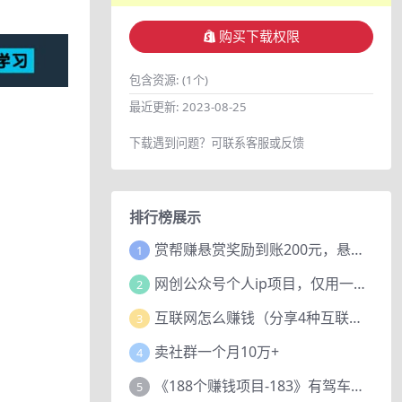
购买下载权限
包含资源:
(1个)
最近更新:
2023-08-25
下载遇到问题？可联系客服或反馈
排行榜展示
赏帮赚悬赏奖励到账200元，悬赏任务多劳多得，人人可做。
1
网创公众号个人ip项目，仅用一篇文章做到全网引流！
2
互联网怎么赚钱（分享4种互联网赚钱模式）
3
卖社群一个月10万+
4
《188个赚钱项目-183》有驾车评项目，动动小手，复制粘贴赚44元！
5