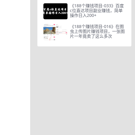
《188个赚钱项目-033》百度
c位直达项目副业赚钱，简单
操作日入200+
《188个赚钱项目-016》在图
虫上传图片赚钱项目，一张图
片一年竟卖了这么多次