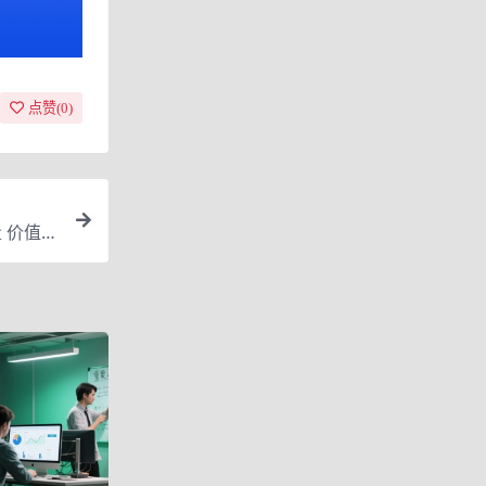
点赞(
0
)
 价值8