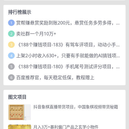
排行榜展示
赏帮赚悬赏奖励到账200元，悬赏任务多劳多得，人人可做。
1
卖社群一个月10万+
2
《188个赚钱项目-183》有驾车评项目，动动小手，复制粘贴赚44元！
3
上架2小时收入630+，只要有手就能做的AI搞钱项目，奶奶看完都能学会!
4
《188个赚钱项目-180》手机尾号测试评分项目，短视频直播日赚200+
5
百度推荐官，每天稳定低保，教程赠上
6
图文项目
抖音象棋直播带货项目，中国象棋视频带货秘籍
月入3万+暴利偏门产品之玄学小物件