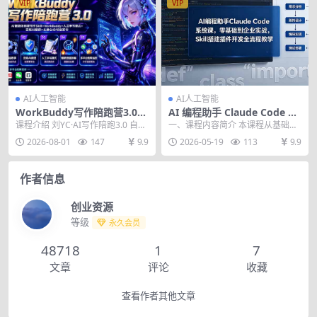
VIP
VIP
AI人工智能
AI人工智能
WorkBuddy写作陪跑营3.0-
AI 编程助手 Claude Code 系
更新：Ai智能体创建写作Skill
统课，零基础到企业实战，Sk
课程介绍 刘YC·AI写作陪跑3.0 自媒
一、课程内容简介 本课程从基础功
×WorkBuddy×人工手写模式
ill 搭建插件开发全流程教学
体微头条+文章，AI写作品，去除AI
能、命令模式、记忆会话与自定义
2026-08-01
147
9.9
2026-05-19
113
9.9
×去除AI痕迹×头条公众号百家
痕...
配置讲起，深入工具...
号
作者信息
创业资源
等级
永久会员
48718
1
7
文章
评论
收藏
查看作者其他文章