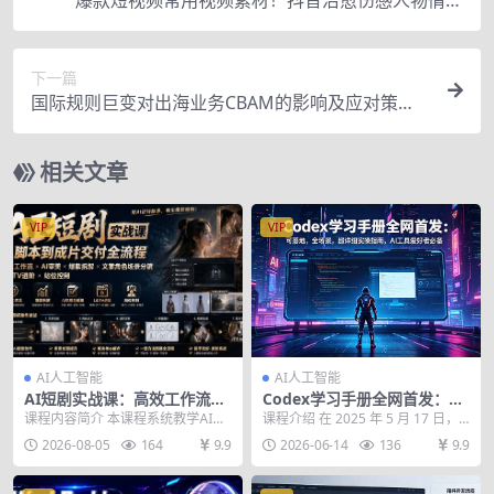
视频素材，400款合集，无声无水印，视频感氛围
拉满
下一篇
国际规则巨变对出海业务CBAM的影响及应对策
略，帮助企业穿透供应链数据堵点，规避合规风险
相关文章
VIP
VIP
AI人工智能
AI人工智能
AI短剧实战课：高效工作流×A
Codex学习手册全网首发：可
I审美×爆款拆解×文案角色场
落地，全场景，超详细实操指
课程内容简介 本课程系统教学AI短
课程介绍 在 2025 年 5 月 17 日，O
景分镜×LibTV进阶×站位控制×
南，AI工具爱好者必备
剧/漫剧从脚本构思到成片交付的全
penAI 正式重启了”Code...
2026-08-05
164
9.9
2026-06-14
136
9.9
从脚本到成片交付全流程
流程标准作业法...