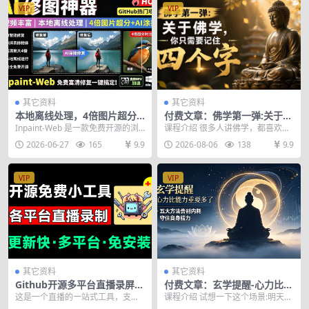
VIP
VIP
其它资料
其它资料
本地离线处理，4倍图片超分+
付费文章：佛学第一弹:关于佛
AI涂抹去水印！ Github上热
学，你只需要记住四个字
Inpaint-Web 是一款免费开源的浏
课程介绍 很多人讲佛学，都喜欢讲
门神器，免费高清修复图一键
览器端图像修复与高清化工具，基
的玄而又玄，似乎讲的越晦涩、越
2026-06-27
165
9.9
2026-08-06
138
9.9
搞定！Inpaint-Web
于 We...
玄奥，就表明自己越...
VIP
VIP
其它资料
其它资料
Github开源多平台直播录屏神
付费文章：玄学提醒-心力比能
器！斗鱼虎牙B站抖音直播全
力重要多了，五大方法告别内
这是一个直播的一站式工具，支持
课程介绍 试想一下这个场景:明天是
主动监控录制，免费使用！Bil
耗守住自身精力
弹幕转换与视频压制并上传至B站，
周末，你本来打算跟朋友一起出去