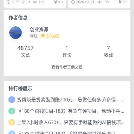
2026-07-19
119
9.9
2026-07-21
135
9.9
iLive-tools
支持斗鱼、虎牙、B...
玩，但是领导突然...
作者信息
创业资源
等级
永久会员
48757
1
7
文章
评论
收藏
查看作者其他文章
排行榜展示
赏帮赚悬赏奖励到账200元，悬赏任务多劳多得，人人可做。
1
《188个赚钱项目-183》有驾车评项目，动动小手，复制粘贴赚44元！
2
上架2小时收入630+，只要有手就能做的AI搞钱项目，奶奶看完都能学会!
3
《188个赚钱项目-180》手机尾号测试评分项目，短视频直播日赚200+
4