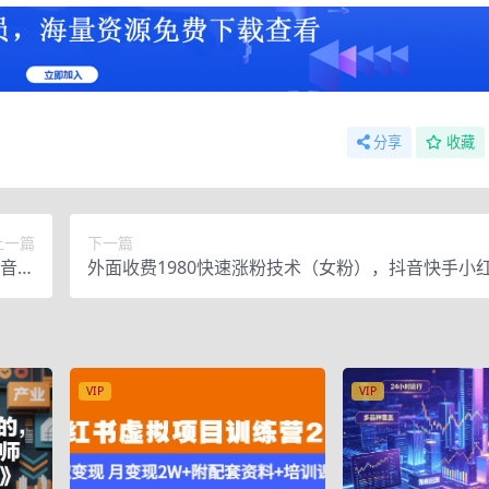
分享
收藏
上一篇
下一篇
抖音，
外面收费1980快速涨粉技术（女粉），抖音快手小
变现
要你有执行力，涨粉轻而易举，粉丝=变现
VIP
VIP