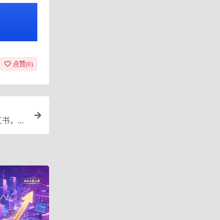
点赞(
0
)
红书，只