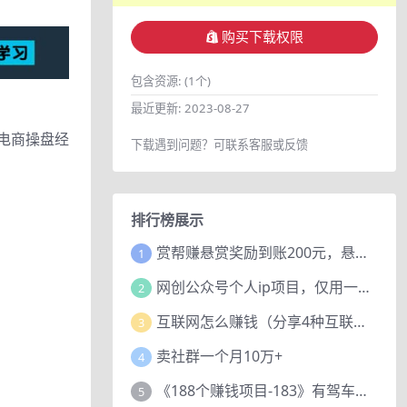
购买下载权限
包含资源:
(1个)
最近更新:
2023-08-27
年电商操盘经
下载遇到问题？可联系客服或反馈
排行榜展示
赏帮赚悬赏奖励到账200元，悬赏任务多劳多得，人人可做。
1
网创公众号个人ip项目，仅用一篇文章做到全网引流！
2
互联网怎么赚钱（分享4种互联网赚钱模式）
3
卖社群一个月10万+
4
《188个赚钱项目-183》有驾车评项目，动动小手，复制粘贴赚44元！
5