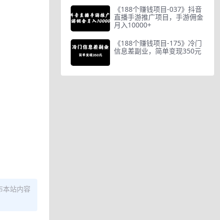
《188个赚钱项目-037》抖音
直播手游推广项目，手游佣金
月入10000+
《188个赚钱项目-175》冷门
信息差副业，简单变现350元
布本站内容