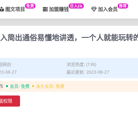
免费
日入2k
推荐
图文项目
加盟赚钱
加入会员
深入简出通俗易懂地讲透，一个人就能玩转
泡网创
浏览热度: (136)
3-08-27
最近更新: 2023-08-27
金币
会员:
免费
永久会员:
免费
载权限