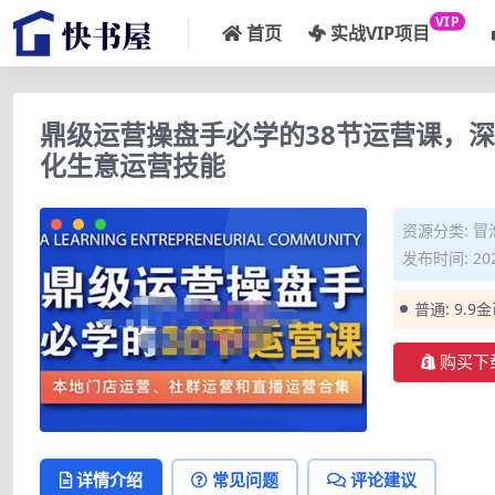
VIP
首页
实战VIP项目
鼎级运营操盘手必学的38节运营课，
化生意运营技能
资源分类:
冒
发布时间: 202
普通:
9.9
购买下
详情介绍
常见问题
评论建议