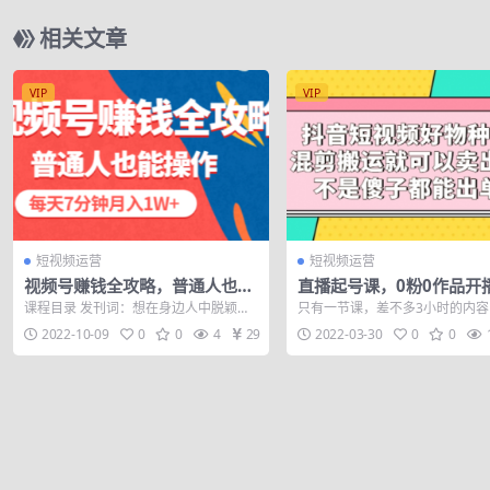
相关文章
VIP
VIP
短视频运营
短视频运营
视频号赚钱全攻略，普通人也能
直播起号课，0粉0作品开
操作 每天7分钟月入1W+（58节
逻辑，直播5天打爆广场流
课程目录 发刊词：想在身边人中脱颖而
只有一节课，差不多3小时的内容
视频课）
出，你一定要学会玩视频号.mp4 1.微信
1500元 课程内容： 一、0粉开
2022-10-09
0
0
4
29
2022-03-30
0
0
为...
辑...