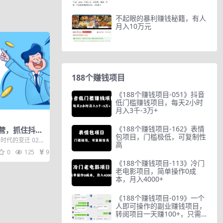
不起眼的暴利赚钱秘籍，有人
月入10万元
188个赚钱项目
《188个赚钱项目-051》抖音
低门槛赚钱项目，每天2小时
月入3千-3万+
《188个赚钱项目-162》表情
营，抓住抖音
包项目，门槛极低，可复制性
你的生意逆风
时代的变迁 022
高
本地生活有哪...
0
125
9.9
《188个赚钱项目-113》冷门
老电影项目，简单操作0成
本，月入4000+
《188个赚钱项目-019》一个
人即可操作的副业赚钱项目，
转阅项目一天赚100+，只需
一部手机