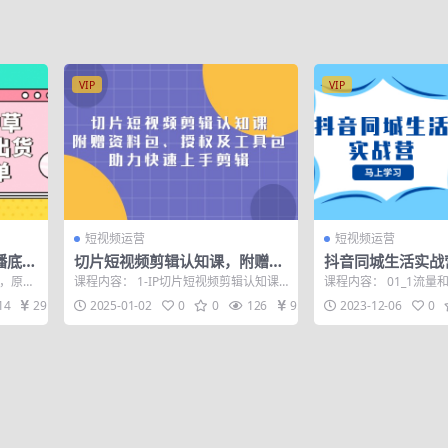
VIP
VIP
短视频运营
短视频运营
播底层
切片短视频剪辑认知课，附赠资
抖音同城生活实战
量
料包、授权及工具包，助力快速
本地生活风口，让
，原价
课程内容： 1-IP切片短视频剪辑认知课
课程内容： 01_1流量和
上手剪辑
翻盘
播底层逻
(赠资料包+授权+工具包).mp4 2-...
分析本地生活趋势 033
14
29
2025-01-02
0
0
126
9.9
2023-12-06
0