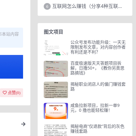
互联网怎么赚钱（分享4种互联网赚钱模式）
6
图文项目
布本站内容
公众号发布功能升级：一天无
限制发布文章，对内容创作者
有利还是不利？
百度极速版天天答题项目拆
解，日撸50+，《教你另类思
路搞钱》
揭秘职业闭店人的偏门赚钱套
路
点赞(
0
)
咸鱼拉新项目，拉新一单9
元，0 撸也能轻松赚！
揭秘电商“仅退款”背后的灰色
赚钱套路