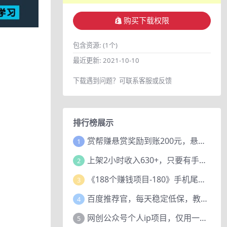
购买下载权限
包含资源:
(1个)
最近更新:
2021-10-10
下载遇到问题？可联系客服或反馈
排行榜展示
赏帮赚悬赏奖励到账200元，悬赏任务多劳多得，人人可做。
1
上架2小时收入630+，只要有手就能做的AI搞钱项目，奶奶看完都能学会!
2
《188个赚钱项目-180》手机尾号测试评分项目，短视频直播日赚200+
3
百度推荐官，每天稳定低保，教程赠上
4
网创公众号个人ip项目，仅用一篇文章做到全网引流！
5