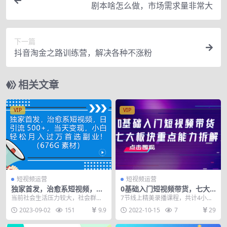
剧本啥怎么做，市场需求量非常大
下一篇
抖音淘金之路训练营，解决各种不涨粉
相关文章
VIP
VIP
短视频运营
短视频运营
独家首发，治愈系短视频，日
0基础入门短视频带货，七大
引流500+当天变现小白月入过
板块重点能力拆解，7节精品
当前社会生活压力较大，社会群体
7节线上精美录播课程，共计4小时
万（附676G素材）
课4小时干货
心理健康水平整体在不断的下滑，
的干货盛宴 适合人群 有电商平台积
2023-09-02
151
9.9
2022-10-15
7
29
均处于亚健康状态。每...
累沉淀、想要入...