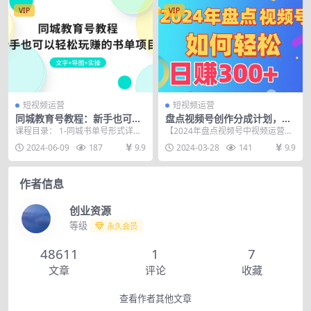
VIP
VIP
短视频运营
短视频运营
同城教育号教程：新手也可以
盘点视频号创作分成计划，快
轻松玩赚的书单项目 文字+导
速过原创日入300+，从0到1完
课程目录： 1-同城书单号形式详解
【2024年盘点视频号中视频运营】
图+实操
整项目教程！
2-账号快速搭建 3-剪辑制作实操 4-
盘点视频号创作分成计划，快速过
2024-06-09
187
9.9
2024-03-28
141
9.9
简单...
原创日入300+...
作者信息
创业资源
等级
永久会员
48611
1
7
文章
评论
收藏
查看作者其他文章