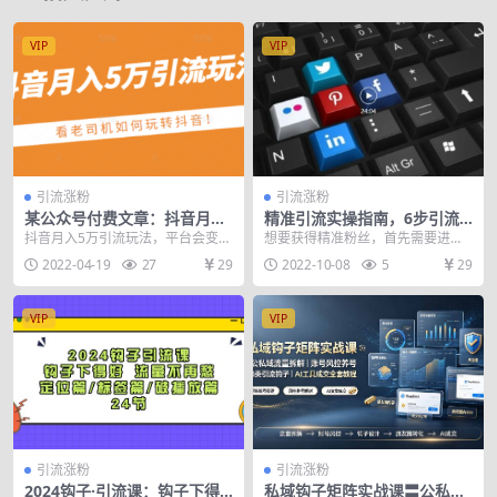
VIP
VIP
引流涨粉
引流涨粉
某公众号付费文章：抖音月入
精准引流实操指南，6步引流
5万引流玩法，看看老司机如
法分享，3个案例拆解（完整
抖音月入5万引流玩法，平台会变，
想要获得精准粉丝，首先需要进行
何玩转抖音
版）
流量会迁移，万变不离其宗，底层
数据的分析，今天采用的是抖音平
2022-04-19
27
29
2022-10-08
5
29
逻辑是无法变更的，...
台的一款工具，可以分...
VIP
VIP
引流涨粉
引流涨粉
2024钩子·引流课：钩子下得
私域钩子矩阵实战课〓公私域