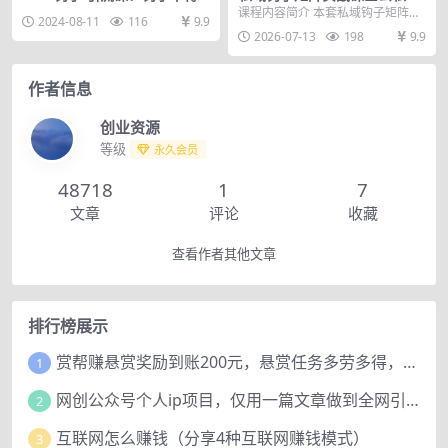
好 流量不再愁，定位篇/标签
流量拆解｜账号风控养号｜18
课程内容简介 本套私域钩子矩阵推
2024-08-11
116
9.9
篇/破播放篇/24节
类引流钩子｜AI工具成交全套
广课程完整覆盖公私域流量底层逻
2026-07-13
198
9.9
教程
辑、私域矩阵账号搭...
作者信息
创业资源
等级
永久会员
48718
1
7
文章
评论
收藏
查看作者其他文章
排行榜展示
赏帮赚悬赏奖励到账200元，悬赏任务多劳多得，人人可做。
1
网创公众号个人ip项目，仅用一篇文章做到全网引流！
2
互联网怎么赚钱（分享4种互联网赚钱模式）
3