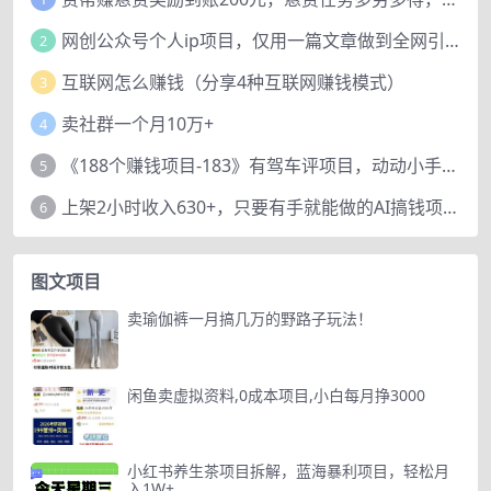
网创公众号个人ip项目，仅用一篇文章做到全网引流！
2
互联网怎么赚钱（分享4种互联网赚钱模式）
3
卖社群一个月10万+
4
《188个赚钱项目-183》有驾车评项目，动动小手，复制粘贴赚44元！
5
上架2小时收入630+，只要有手就能做的AI搞钱项目，奶奶看完都能学会!
6
图文项目
卖瑜伽裤一月搞几万的野路子玩法！
闲鱼卖虚拟资料,0成本项目,小白每月挣3000
小红书养生茶项目拆解，蓝海暴利项目，轻松月
入1W+