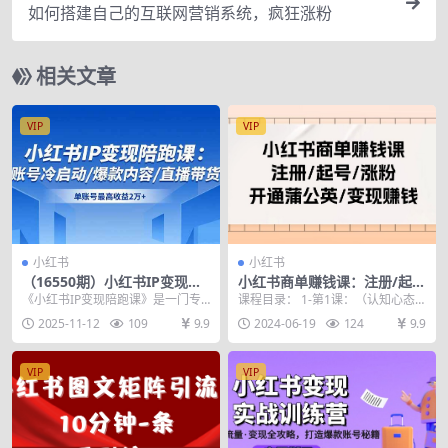
如何搭建自己的互联网营销系统，疯狂涨粉
相关文章
VIP
VIP
小红书
小红书
（16550期）小红书IP变现陪
小红书商单赚钱课：注册/起
跑课：账号冷启动/爆款内容/
号/涨粉/开通蒲公英/变现赚钱
《小红书IP变现陪跑课》是一门专
课程目录： 1-第1课：（认知心态
直播带货，单账号最高收益2
（25节课）
为小红书创业者、电商新手、IP打
课）为什么小红书商单适合大部分
2025-11-12
109
9.9
2024-06-19
124
9.9
万+
造者设计的全流程...
普通人变现赚钱？...
VIP
VIP