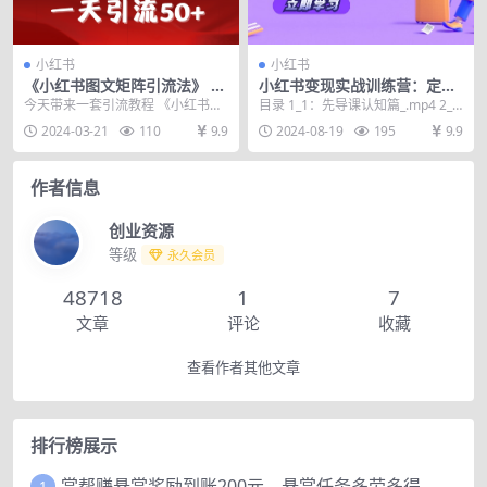
小红书
小红书
《小红书图文矩阵引流法》 10
小红书变现实战训练营：定位·
分钟-条 ，一天引流50+
流量·变现全攻略，打造爆款账
今天带来一套引流教程 《小红书图
目录 1_1：先导课认知篇_.mp4 2_2.
号秘籍
文矩阵引流法》10分钟-条，一天引
1：定位-第一部分：什么是定位_....
2024-03-21
110
9.9
2024-08-19
195
9.9
流50+ 教程...
作者信息
创业资源
等级
永久会员
48718
1
7
文章
评论
收藏
查看作者其他文章
排行榜展示
赏帮赚悬赏奖励到账200元，悬赏任务多劳多得，人人可做。
1