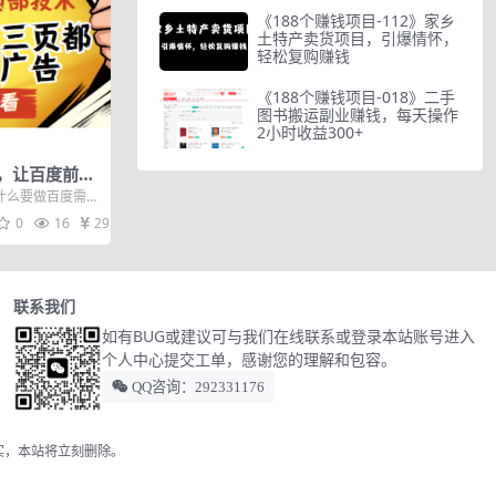
《188个赚钱项目-112》家乡
土特产卖货项目，引爆情怀，
轻松复购赚钱
《188个赚钱项目-018》二手
图书搬运副业赚钱，每天操作
2小时收益300+
，让百度前三
什么要做百度需屏
思维与技术 第3
0
16
29
联系我们
如有BUG或建议可与我们在线联系或登录本站账号进入
个人中心提交工单，感谢您的理解和包容。
QQ咨询：292331176
实，本站将立刻删除。