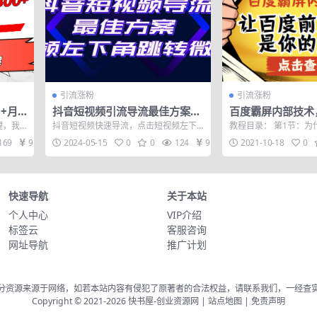
引流涨粉
引流涨粉
+月
抖音短视频引流导流最佳方案，
百度霸屏内部技术
 细分
视频左下角跳转微信，外面500
页都是你的广告
理，我
抖音短视频快速导流，点击短视频左下
教程目录： 第1节：为
一单，利润200+
红书细
角，即可直跳微信。外面500一单，利润
第2节：百度霸屏的核心
169
9.9
2024-05-15
0
0
124
9.9
2021-10-18
0
200+...
节...
快速导航
关于本站
个人中心
VIP介绍
标签云
客服咨询
网址导航
推广计划
分资源来源于网络，如若本站内容有侵犯了原著者的合法权益，请联系我们，一经查
Copyright © 2021-2026
快书屋-创业资源网
|
站点地图
|
免责声明