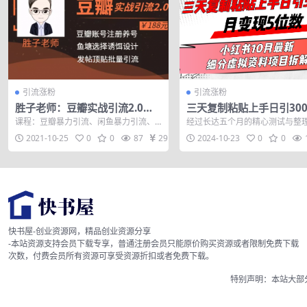
引流涨粉
引流涨粉
胜子老师：豆瓣实战引流2.0，
三天复制粘贴上手日引300
豆瓣引流升级课程
变现5位数小红书10月最新
课程：豆瓣暴力引流、闲鱼暴力引流、
经过长达五个月的精心测试与整
虚拟资料项目…
微博实战引流1。0和闲鱼暴力卖货课
终于为大家呈现了这篇详尽的小
2021-10-25
0
0
87
29
2024-10-23
0
0
程、从0-1...
分教程。其中...
快书屋-创业资源网，精品创业资源分享
-本站资源支持会员下载专享，普通注册会员只能原价购买资源或者限制免费下载
次数，付费会员所有资源可享受资源折扣或者免费下载。
特别声明：本站大部