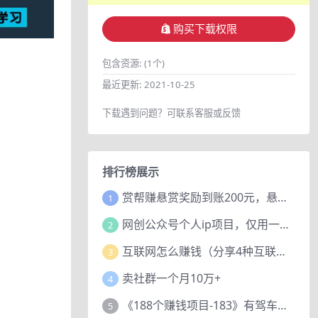
购买下载权限
包含资源:
(1个)
最近更新:
2021-10-25
下载遇到问题？可联系客服或反馈
排行榜展示
赏帮赚悬赏奖励到账200元，悬赏任务多劳多得，人人可做。
1
网创公众号个人ip项目，仅用一篇文章做到全网引流！
2
互联网怎么赚钱（分享4种互联网赚钱模式）
3
卖社群一个月10万+
4
《188个赚钱项目-183》有驾车评项目，动动小手，复制粘贴赚44元！
5