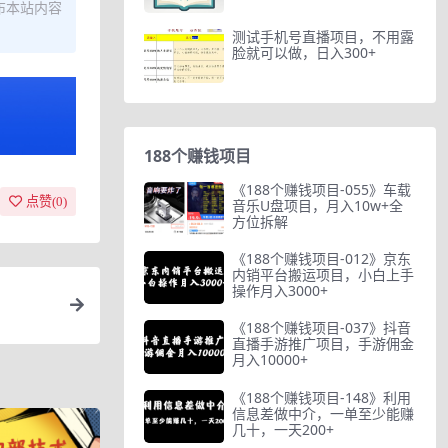
布本站内容
测试手机号直播项目，不用露
脸就可以做，日入300+
188个赚钱项目
《188个赚钱项目-055》车载
点赞(
0
)
音乐U盘项目，月入10w+全
方位拆解
《188个赚钱项目-012》京东
内销平台搬运项目，小白上手
操作月入3000+
《188个赚钱项目-037》抖音
直播手游推广项目，手游佣金
月入10000+
《188个赚钱项目-148》利用
信息差做中介，一单至少能赚
几十，一天200+