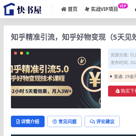
VIP
首页
实战VIP项目
知乎精准引流，知乎好物变现（5天见
资源分类:
引
发布时间: 202
普通:
29金
购买下
详情介绍
常见问题
评论建议