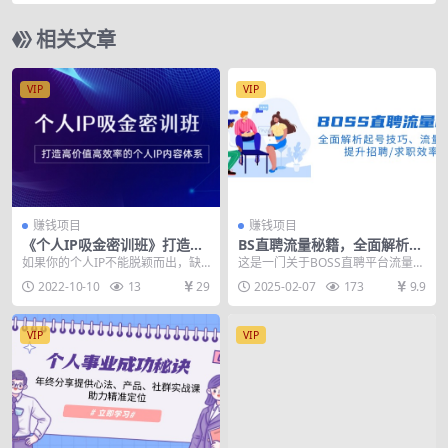
相关文章
VIP
VIP
赚钱项目
赚钱项目
《个人IP吸金密训班》打造高
BS直聘流量秘籍，全面解析起
价值高效率的个人IP内容体系
号技巧、流量玩法，提升招聘/
如果你的个人IP不能脱颖而出，缺
这是一门关于BOSS直聘平台流量获
（价值12800元）
求职效率
乏辨识度如果你的店铺总显得杂乱
取与账号管理的专业课程，涵盖了
2022-10-10
13
29
2025-02-07
173
9.9
无章，没有品牌感如...
从流量技巧、账号...
VIP
VIP