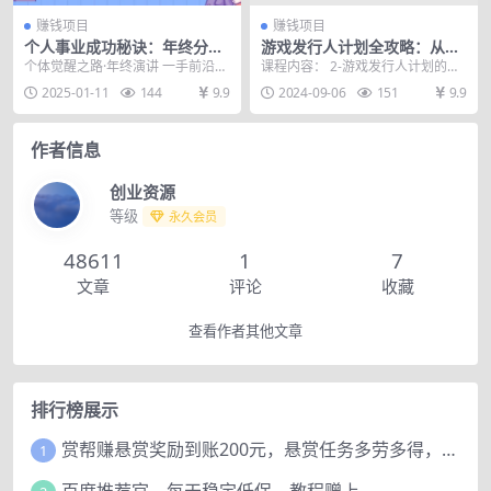
赚钱项目
赚钱项目
个人事业成功秘诀：年终分享
游戏发行人计划全攻略：从入
提供心法、产品、社群实战
门到精通，视频剪辑实操，轻
个体觉醒之路·年终演讲 一手前沿的
课程内容： 2-游戏发行人计划的本
课、助力精准定位
松变现
新兴行业洞察 极少有人提及的职业
质 1.mp4 3-选择做小游戏还是手游
2025-01-11
144
9.9
2024-09-06
151
9.9
真相 开展个人...
1....
作者信息
创业资源
等级
永久会员
48611
1
7
文章
评论
收藏
查看作者其他文章
排行榜展示
赏帮赚悬赏奖励到账200元，悬赏任务多劳多得，人人可做。
1