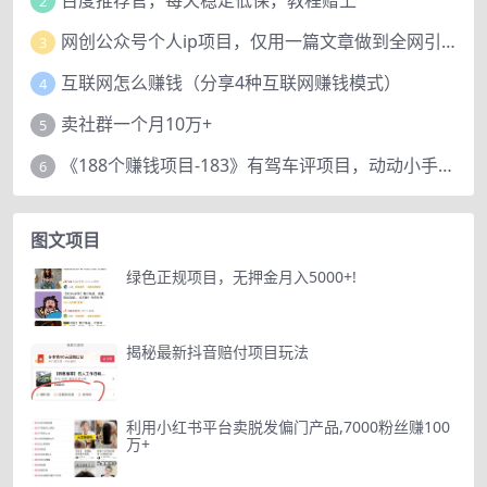
百度推荐官，每天稳定低保，教程赠上
2
网创公众号个人ip项目，仅用一篇文章做到全网引流！
3
互联网怎么赚钱（分享4种互联网赚钱模式）
4
卖社群一个月10万+
5
《188个赚钱项目-183》有驾车评项目，动动小手，复制粘贴赚44元！
6
图文项目
绿色正规项目，无押金月入5000+!
揭秘最新抖音赔付项目玩法
利用小红书平台卖脱发偏门产品,7000粉丝赚100
万+