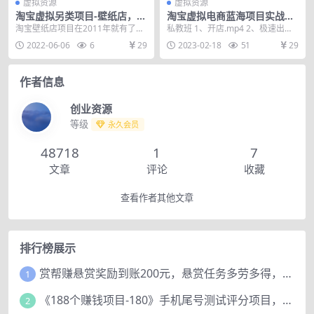
虚拟资源
虚拟资源
淘宝虚拟另类项目-壁纸店，细
淘宝虚拟电商蓝海项目实战班
节玩法，让你稳定做出淘宝皇
+私教班：每天操作2小时，每
淘宝壁纸店项目在2011年就有了，
私教班 1、开店.mp4 2、极速出单
冠店，价值680元
月多赚5000+
一直存活到现在，其生命力之强
体验.mp4 3、保证金缴纳.mp4
2022-06-06
6
29
2023-02-18
51
29
大，同样也阳光正规...
4、...
作者信息
创业资源
等级
永久会员
48718
1
7
文章
评论
收藏
查看作者其他文章
排行榜展示
赏帮赚悬赏奖励到账200元，悬赏任务多劳多得，人人可做。
1
《188个赚钱项目-180》手机尾号测试评分项目，短视频直播日赚200+
2