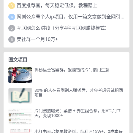
百度推荐官，每天稳定低保，教程赠上
3
网创公众号个人ip项目，仅用一篇文章做到全网引流！
4
互联网怎么赚钱（分享4种互联网赚钱模式）
5
卖社群一个月10万+
6
图文项目
揭秘运营富婆群，狠赚钱的冷门偏门生意
80% 的人在看到别人赚钱后，才会考虑尝试相同
项目
冷门赛道曝光：菜谱 + 养生组合拳，用AI写了7
天，变现1000+
小红书卖启蒙早教资料，纯利润15W+，0成本玩