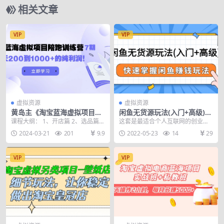
相关文章
VIP
VIP
虚拟资源
虚拟资源
黄岛主《淘宝蓝海虚拟项目陪
闲鱼无货源玩法(入门+高级)，
跑训练营7期》每天200到100
快速掌握闲鱼赚钱玩法（价值
课程大纲： 1、开店篇 2、选品篇
这套是最适合个人互联网的创业项
0+的纯利润
498元）
3、风险篇 4、优化篇 5、运营篇
目，5节入门课+16节闲鱼爆破训练
2024-03-21
201
9.9
2022-05-23
14
29
6、实操...
营高级课，非常适...
VIP
VIP