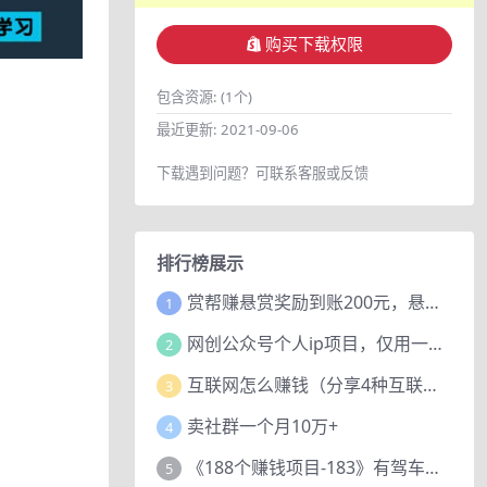
购买下载权限
包含资源:
(1个)
最近更新:
2021-09-06
下载遇到问题？可联系客服或反馈
排行榜展示
赏帮赚悬赏奖励到账200元，悬赏任务多劳多得，人人可做。
1
网创公众号个人ip项目，仅用一篇文章做到全网引流！
2
互联网怎么赚钱（分享4种互联网赚钱模式）
3
卖社群一个月10万+
4
《188个赚钱项目-183》有驾车评项目，动动小手，复制粘贴赚44元！
5