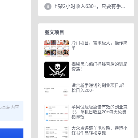
上架2小时收入630+，只要有手就能做的AI搞钱项目，奶奶看完都能学会!
6
图文项目
冷门项目，需求极大，操作简
单
揭秘黑心偏门挣钱背后的骗局
套路！
适合新手赚钱的副业项目,轻
松日入200+
苹果试玩版靠谱有效的副业兼
布本站内容
职，单机日收益20+每天免费
猪脚饭
大众点评薅羊毛攻略，搬运小
红书作品轻松变现