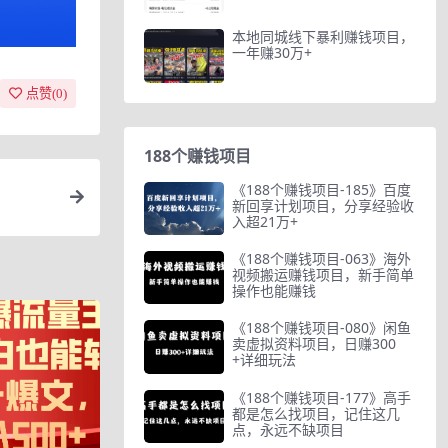
本地同城线下暴利赚钱项目，
一年赚30万+
点赞(
0
)
188个赚钱项目
《188个赚钱项目-185》百度
新回享计划项目，分享经验收
入超21万+
《188个赚钱项目-063》海外
视频搬运赚钱项目，新手简单
操作也能赚钱
《188个赚钱项目-080》闲鱼
卖虚拟资料项目，日赚300
+详细玩法
《188个赚钱项目-177》高手
都是怎么找项目，记住这几
点，永远不缺项目