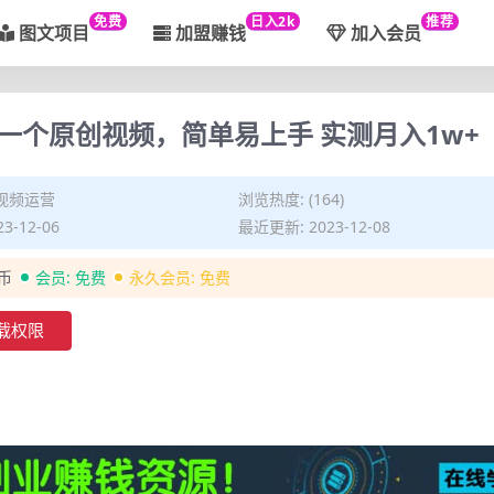
免费
日入2k
推荐
图文项目
加盟赚钱
加入会员
一个原创视频，简单易上手 实测月入1w+
视频运营
浏览热度: (164)
3-12-06
最近更新: 2023-12-08
金币
会员:
免费
永久会员:
免费
载权限