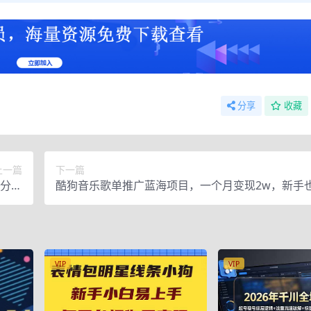
分享
收藏
上一篇
下一篇
分享
酷狗音乐歌单推广蓝海项目，一个月变现2w，新手
己的…
躺赚！
VIP
VIP