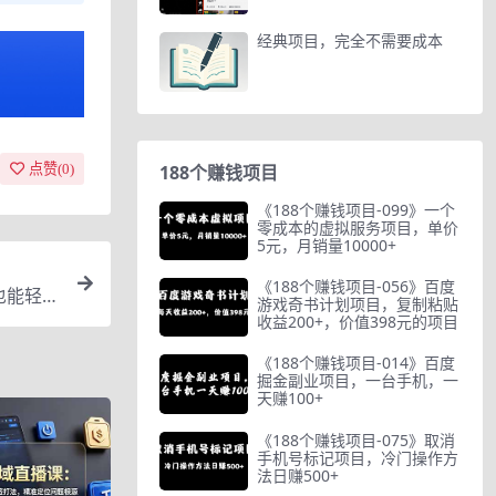
经典项目，完全不需要成本
点赞(
0
)
188个赚钱项目
《188个赚钱项目-099》一个
零成本的虚拟服务项目，单价
5元，月销量10000+
《188个赚钱项目-056》百度
也能轻松
游戏奇书计划项目，复制粘贴
收益200+，价值398元的项目
《188个赚钱项目-014》百度
掘金副业项目，一台手机，一
天赚100+
《188个赚钱项目-075》取消
手机号标记项目，冷门操作方
法日赚500+