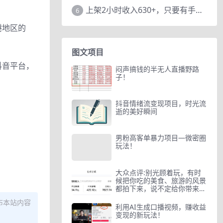
上架2小时收入630+，只要有手就能做的AI搞钱项目，奶奶看完都能学会!
6
港地区的
图文项目
抖音平台，
闷声搞钱的半无人直播野路
子！
抖音情绪流变现项目，时光流
逝的美好瞬间
男粉高客单暴力项目—微密圈
玩法！
大众点评:别光顾着玩，有时
候把你吃的美食、旅游的风景
都拍下来，说不定给你带来
被…
布本站内容
利用AI生成口播视频，赚收益
变现的新玩法！