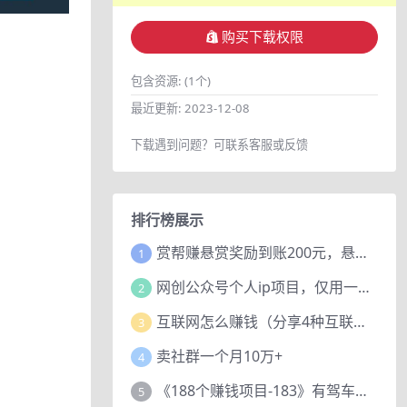
购买下载权限
包含资源:
(1个)
最近更新:
2023-12-08
下载遇到问题？可联系客服或反馈
排行榜展示
赏帮赚悬赏奖励到账200元，悬赏任务多劳多得，人人可做。
1
网创公众号个人ip项目，仅用一篇文章做到全网引流！
2
互联网怎么赚钱（分享4种互联网赚钱模式）
3
卖社群一个月10万+
4
《188个赚钱项目-183》有驾车评项目，动动小手，复制粘贴赚44元！
5