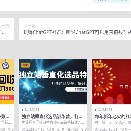
上一篇
下一篇
日入1
玩赚ChatGPT社群：听说ChatGPT可以用来搞钱？
教程】
姆级教程
VIP
VIP
福缘网创
福缘网创
多账号
独立站垂直化选品训练营，打造
每年新年必火的红
搬砖月
产品壁垒，提升网站利润（3节
号祝福类视频玩法
批量操
本课程专门针对垂直站选品策略快速入
每年新年必火的红利项
直播课）
入万元！
！ 快
门，规避不必要的试错成本。 课程大纲
类视频玩法，多种变现
160
31
2024-04-12
0
0
184
31
2025-12-31
0