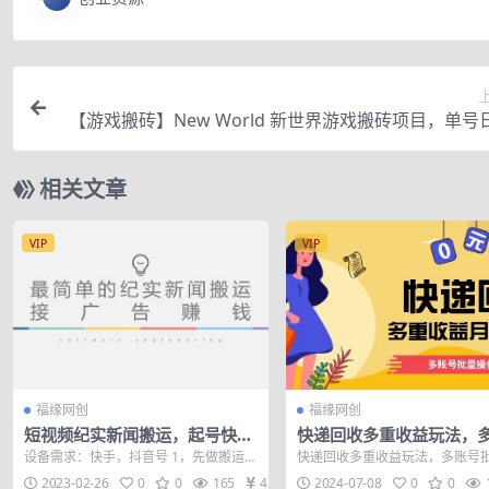
【游戏搬砖】New World 新世界游戏搬砖项目，单号
00+【详细操作
相关文章
VIP
VIP
福缘网创
福缘网创
短视频纪实新闻搬运，起号快轻
快递回收多重收益玩法，
松引爆流量，可接广告变现（教
批量操作，新手小白也能
设备需求：快手，抖音号 1，先做搬运起
快递回收多重收益玩法，多账号
程+素材）
入3000+！
号 2，每天发3个作品，第一次发步后，
作，新手小白也能搬砖月入3000+
2023-02-26
0
0
165
42
2024-07-08
0
0