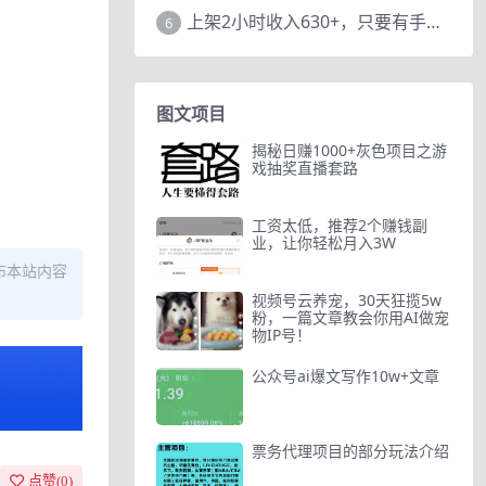
上架2小时收入630+，只要有手就能做的AI搞钱项目，奶奶看完都能学会!
6
图文项目
揭秘日赚1000+灰色项目之游
戏抽奖直播套路
工资太低，推荐2个赚钱副
业，让你轻松月入3W
布本站内容
视频号云养宠，30天狂揽5w
粉，一篇文章教会你用AI做宠
物IP号！
公众号ai爆文写作10w+文章
票务代理项目的部分玩法介绍
点赞(
0
)