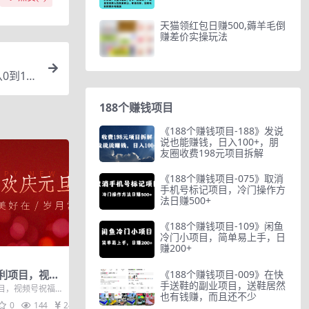
天猫领红包日赚500,薅羊毛倒
赚差价实操玩法
从0到1保
188个赚钱项目
《188个赚钱项目-188》发说
说也能赚钱，日入100+，朋
友圈收费198元项目拆解
《188个赚钱项目-075》取消
手机号标记项目，冷门操作方
法日赚500+
《188个赚钱项目-109》闲鱼
冷门小项目，简单易上手，日
赚200+
《188个赚钱项目-009》在快
利项目，视频
手送鞋的副业项目，送鞋居然
，多种变现月
目，视频号祝福
也有钱赚，而且还不少
月入万元！ 随着
0
144
24