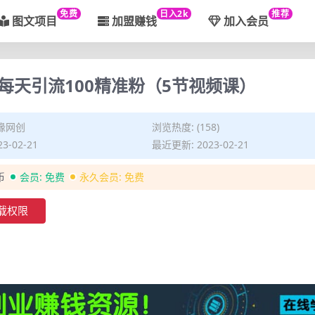
免费
日入2k
推荐
图文项目
加盟赚钱
加入会员
天引流100精准粉（5节视频课）
缘网创
浏览热度: (158)
3-02-21
最近更新: 2023-02-21
币
会员:
免费
永久会员:
免费
载权限