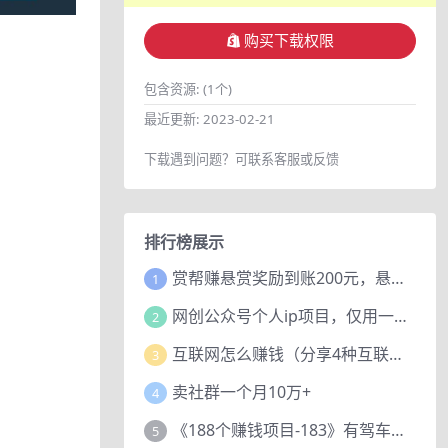
购买下载权限
包含资源:
(1个)
最近更新:
2023-02-21
下载遇到问题？可联系客服或反馈
排行榜展示
赏帮赚悬赏奖励到账200元，悬赏任务多劳多得，人人可做。
1
网创公众号个人ip项目，仅用一篇文章做到全网引流！
2
互联网怎么赚钱（分享4种互联网赚钱模式）
3
卖社群一个月10万+
4
《188个赚钱项目-183》有驾车评项目，动动小手，复制粘贴赚44元！
5