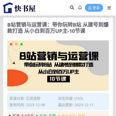
登录
B站营销与运营课：带你玩转B站 从建号到爆
款打造 从小白到百万UP主-10节课
资源分类:
引流涨粉
浏览热度: (163)
发布时间: 2023-12-08
最近更新: 2023-12-11
普通:
9.9金币
会员:
免费
永久会员:
免费