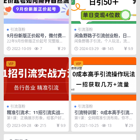
引流涨粉
引流涨粉
9月份新版正价起号，微付费
闲鱼野路子引流创业粉，日引
如何撬动自然流，正价起号如
50＋，单日变现四位数
22年9月份新版正价起号 完整版详
闲鱼野路子引流，个人玩法，流量
何撕开自然流
细教学 微付费如何撬动自然流量 正
稳定后，能做到每天日稳定变现四
2022-10-09
7
29
2024-03-29
145
9.9
价起号如何撕...
位数 课程讲的比较详...
VIP
VIP
引流涨粉
引流涨粉
精准引流术：11招引流实战方
引流特训营：0成本高手引流
法，让你私域流量加到爆（11
操作玩法，一招获取几万+流
第1课：正确展示形象，给客户好印
第1课：全网精准引流布局，你不得
节课完整版）
量
象，客户立马记住你 第2课：精准
不学的2种引流思维技巧 第2课：微
2023-09-28
215
9.9
2021-10-25
13
29
引流3步法，让客...
商创业高手零成...