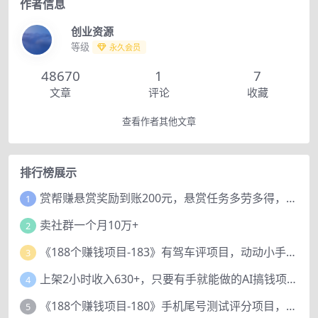
作者信息
创业资源
等级
永久会员
48670
1
7
文章
评论
收藏
查看作者其他文章
排行榜展示
赏帮赚悬赏奖励到账200元，悬赏任务多劳多得，人人可做。
1
卖社群一个月10万+
2
《188个赚钱项目-183》有驾车评项目，动动小手，复制粘贴赚44元！
3
上架2小时收入630+，只要有手就能做的AI搞钱项目，奶奶看完都能学会!
4
《188个赚钱项目-180》手机尾号测试评分项目，短视频直播日赚200+
5