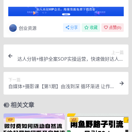
创业资源
分享
收藏
点赞(
0
)
上一篇
达人分销+维护全案SOP实操运营，快速做好达人分
发和达人维护（24节课）
下一篇
自媒体+摄影课【第1期】由浅到深 循环渐进 让作品
刷爆 各大社交平台（17节)
相关文章
VIP
VIP