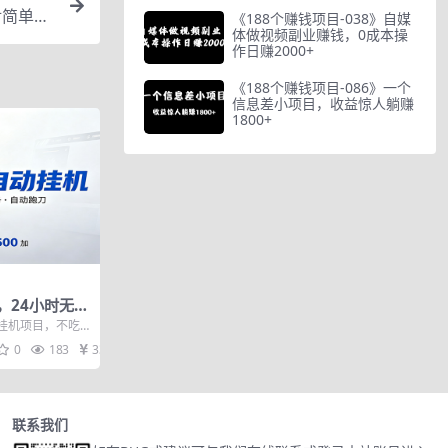
对简单，
《188个赚钱项目-038》自媒
体做视频副业赚钱，0成本操
作日赚2000+
《188个赚钱项目-086》一个
信息差小项目，收益惊人躺赚
1800+
，24小时无人
低门槛稳收
挂机项目，不吃
搬砖盈利
够，不封号，包
0
183
33
联系我们