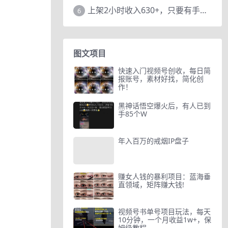
上架2小时收入630+，只要有手就能做的AI搞钱项目，奶奶看完都能学会!
6
图文项目
快速入门视频号创收，每日简
报账号，素材好找，简化创
作！
黑神话悟空爆火后，有人已到
手85个W
年入百万的戒烟IP盘子
赚女人钱的暴利项目：蓝海垂
直领域，矩阵赚大钱!
视频号书单号项目玩法，每天
10分钟，一个月收益1w+，保
姆级教程