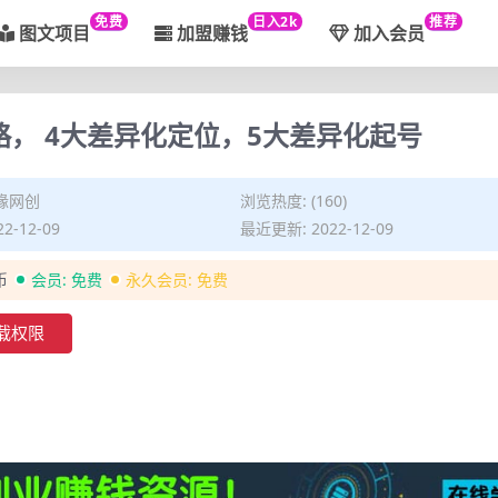
免费
日入2k
推荐
图文项目
加盟赚钱
加入会员
略， 4大差异化定位，5大差异化起号
缘网创
浏览热度: (160)
2-12-09
最近更新: 2022-12-09
币
会员:
免费
永久会员:
免费
载权限