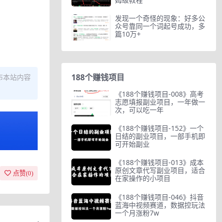
发现一个奇怪的现象：好多公
众号靠同一个词起号成功，多
篇10万+
188个赚钱项目
布本站内容
《188个赚钱项目-008》高考
志愿填报副业项目，一年做一
次，可以吃一年
《188个赚钱项目-152》一个
日结的副业项目，一部手机即
可开始副业
《188个赚钱项目-013》成本
原创文章代写副业项目，适合
点赞(
0
)
在家操作的小项目
《188个赚钱项目-046》抖音
蓝海中视频赛道，数据控玩法
一个月涨粉7w