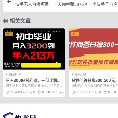
快手无人直播项目，一天佣金赚5876￥一个快手号+1
+0粉,即
相关文章
VIP
VIP
福缘网创
福缘网创
日入3000+纯利润，一部手机可
软件问答日撸300-500元
做，最少还能做十年，长久事业
软件批量操作赚取佣金（
初中毕业没钱没学历的普通人，如何突
通过软件来批量制作问答去扶持
印）
破自己的第一个一百万。 我是如何一步
赚取佣金，可能手动一天你只能
2024-03-27
0
0
150
29
2021-12-17
0
0
一步走到知...
点，但是通过软...