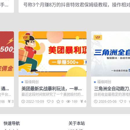
台手机
号称3个月赚8万的抖音特效君保姆级教程，操作相
可开始
新手一个月搞5000+
VIP
VIP
福缘网创
福缘网创
，通过
美团最新实战暴利玩法，一单50
三角洲全自动跑刀
无水
0+【首发最详细话术】
值守，高效变现，
的平台
最近这段时间就研究了一个美团赔付的
目前收益最稳定的游戏
益，轻松实现游戏
赚一
思路，然后这个思路也是没有人玩过，
电脑配置，一台设备足
166
32
2022-10-09
0
0
169
46
2026-05-06
0
而且非常的简...
回收。
快速导航
关于本站