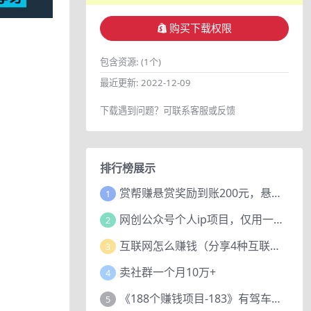
购买下载权限
包含资源:
(1个)
最近更新:
2022-12-09
下载遇到问题？可联系客服或反馈
排行榜展示
赏帮赚悬赏奖励到账200元，悬赏任务多劳多得，人人可做。
1
网创公众号个人ip项目，仅用一篇文章做到全网引流！
2
互联网怎么赚钱（分享4种互联网赚钱模式）
3
卖社群一个月10万+
4
《188个赚钱项目-183》有驾车评项目，动动小手，复制粘贴赚44元！
5