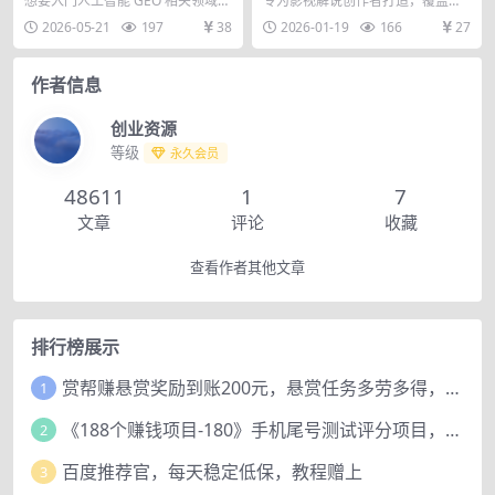
想要入门人工智能 GEO 相关领域，
专为影视解说创作者打造，覆盖从
到入门进阶蜕变
手快速上手
却苦于没有系统学习资料，遇到问
文案撰写到视频输出的全流程核心
2026-05-21
197
38
2026-01-19
166
27
题无处解答？本...
技能。课程从情思说剧...
作者信息
创业资源
等级
永久会员
48611
1
7
文章
评论
收藏
查看作者其他文章
排行榜展示
赏帮赚悬赏奖励到账200元，悬赏任务多劳多得，人人可做。
1
《188个赚钱项目-180》手机尾号测试评分项目，短视频直播日赚200+
2
百度推荐官，每天稳定低保，教程赠上
3