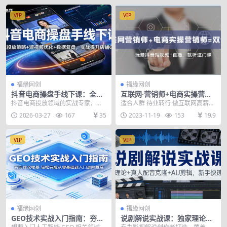
VIP
VIP
福缘网创
福缘网创
抖音电商操盘手线下课：全域
互联网·营销师+电商实操营销
投放策略+ 短视频优化+数据复
师=双证班：玩赚抖音短视频
抖音电商投放领域的实战专家，课
适合人群 待业转行 做互联网高薪热
盘，实战提升店铺GMV
+直播 就听这门课
程实用，专注“全域投放”，教商家如
门岗位 想创业 短视频+直播高效带
2026-03-27
167
35
2023-11-19
153
19.9
何撬动自然流量、...
货 宝妈 在...
VIP
VIP
福缘网创
福缘网创
GEO技术实战入门指南：夯实
说剧解说实战课：独家理论
理论根基，轻松完成从零基础
+真人配音克隆+AU剪辑，新