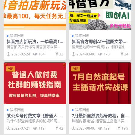
福缘网创
福缘网创
抖音拍店新玩法，一单最高10
抖音官方即创AI一键图文带货
0，每天任务无上限
不怕违规限流日入2000+
抖音拍店只要你有抖音就可以操
铺天盖地的Ai一键成片，创作者们
作，人人都可以去做的一个简单项
最怕的无非就是帐号没了，那么现
2025-02-24
184
32
2024-03-06
170
24
目，一单最高收益100...
在抖音官方出了专业...
VIP
VIP
福缘网创
福缘网创
某公众号付费文章《普通人做
7月最新自然流起号教程，自
付费社群的赚钱指南》做有价
然流起号、主播话术实战课
为什么那些曾经很多的论坛和网站
课程内容 老孟-运营型主播话术实操
值的社群，提高续费率
都消失了，因为免费的内容在信息
课_ev.mp4 大源起号课_ev.mp4
2022-07-21
119
42
2023-08-06
129
19.9
爆炸的时代，价值越来...
老...