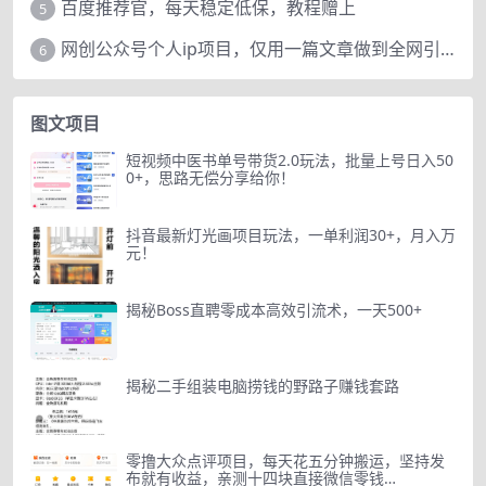
百度推荐官，每天稳定低保，教程赠上
5
网创公众号个人ip项目，仅用一篇文章做到全网引流！
6
图文项目
短视频中医书单号带货2.0玩法，批量上号日入50
0+，思路无偿分享给你！
抖音最新灯光画项目玩法，一单利润30+，月入万
元！
揭秘Boss直聘零成本高效引流术，一天500+
揭秘二手组装电脑捞钱的野路子赚钱套路
零撸大众点评项目，每天花五分钟搬运，坚持发
布就有收益，亲测十四块直接微信零钱…