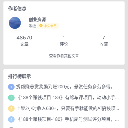
作者信息
创业资源
等级
永久会员
48670
1
7
文章
评论
收藏
查看作者其他文章
排行榜展示
赏帮赚悬赏奖励到账200元，悬赏任务多劳多得，人人可做。
1
《188个赚钱项目-183》有驾车评项目，动动小手，复制粘贴赚44元！
2
上架2小时收入630+，只要有手就能做的AI搞钱项目，奶奶看完都能学会!
3
《188个赚钱项目-180》手机尾号测试评分项目，短视频直播日赚200+
4