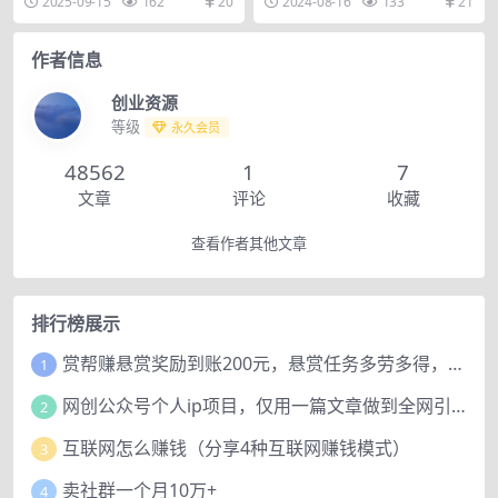
2025-09-15
162
20
2024-08-16
133
21
阶段起号+6大核...
0+，单号可月...
作者信息
创业资源
等级
永久会员
48562
1
7
文章
评论
收藏
查看作者其他文章
排行榜展示
赏帮赚悬赏奖励到账200元，悬赏任务多劳多得，人人可做。
1
网创公众号个人ip项目，仅用一篇文章做到全网引流！
2
互联网怎么赚钱（分享4种互联网赚钱模式）
3
卖社群一个月10万+
4