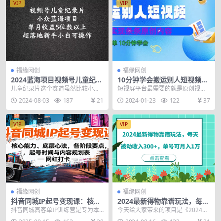
VIP
VIP
福缘网创
福缘网创
2024蓝海项目视频号儿童纪录
10分钟学会搬运别人短视频，
片科普，单月收益5位数以
剪辑处理后实现条条原创内容
儿童纪录片这个赛道虽然比较小
短视屏平台最需要的就是原创视频
上，新手小白可操作
众，但是痛点很明显，中国的很多
素材，原创视频制作对于大多数人
2024-08-03
187
21
2024-01-23
122
37
家长对孩子的期望都比较...
来说都是很困难的，很...
VIP
VIP
福缘网创
福缘网创
抖音同城IP起号变现课：核心
2024最新得物靠谱玩法，每天
能力、底层心法，各阶段要
被动收入300+，单号可月入1
抖音同城高客单IP训练营是专为本
今天给大家带来的项目是《2024最
点，起号时间与内容规划表
万
地商家设计的流量变现课程，涵盖5
新得物靠谱玩法，每天被动收入30