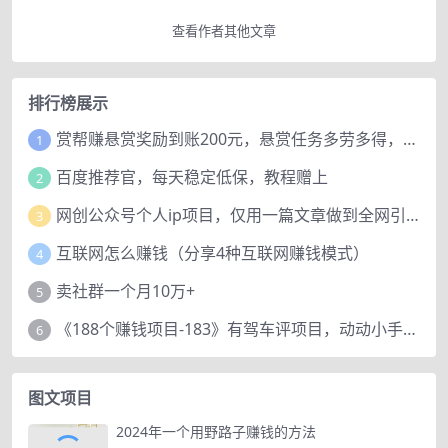
查看作者其他文章
排行榜展示
赏帮赚悬赏奖励到账200元，悬赏任务多劳多得，人人可做。
1
百度推荐官，每天稳定低保，教程赠上
2
网创公众号个人ip项目，仅用一篇文章做到全网引流！
3
互联网怎么赚钱（分享4种互联网赚钱模式）
4
卖社群一个月10万+
5
《188个赚钱项目-183》有驾车评项目，动动小手，复制粘贴赚44元！
6
图文项目
2024年一个用野路子赚钱的方法