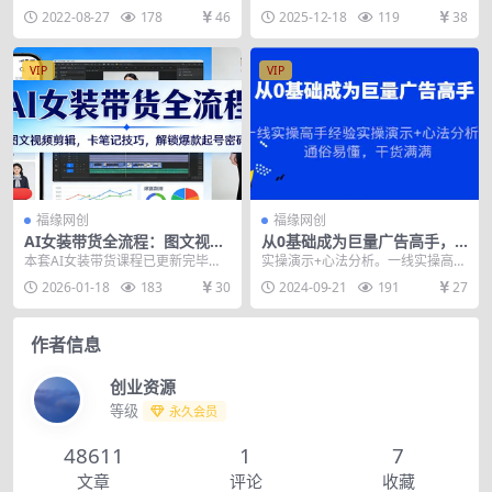
版（价值1980元）
法，新店5天破万，5.0升级版（价
聘秒过，机构抢着要老师 当日出
2022-08-27
178
46
2025-12-18
119
38
值1980元）...
单，轻...
VIP
VIP
福缘网创
福缘网创
AI女装带货全流程：图文视频
从0基础成为巨量广告高手，
剪辑，卡笔记技巧，解锁爆款
一线实操高手经验实操演示
本套AI女装带货课程已更新完毕，
实操演示+心法分析。一线实操高手
起号密码
+心法分析，通俗易懂，干货
聚焦抖音女装带货全链路实操，从
经验，通俗易懂，干货满满。适合
2026-01-18
183
30
2024-09-21
191
27
满满
起号到运营变现一站...
新手投手，广告主等...
作者信息
创业资源
等级
永久会员
48611
1
7
文章
评论
收藏