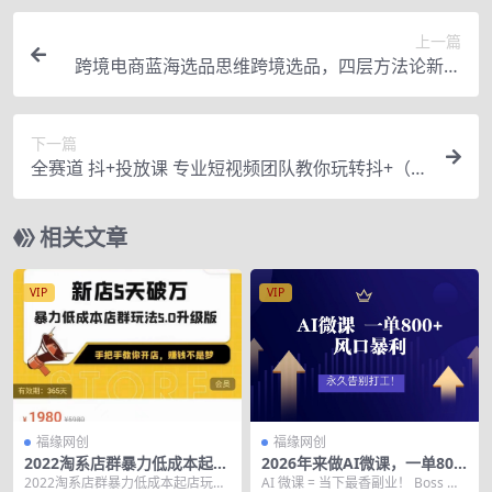
上一篇
跨境电商蓝海选品思维跨境选品，四层方法论新思
想新方法，不内卷不焦虑（价值1980）
下一篇
全赛道 抖+投放课 专业短视频团队教你玩转抖+（价
值399元）
相关文章
VIP
VIP
福缘网创
福缘网创
2022淘系店群暴力低成本起店
2026年来做AI微课，一单800
玩法，新店5天破万，5.0升级
+，风口暴利，告别打工
2022淘系店群暴力低成本起店玩
AI 微课 = 当下最香副业！ Boss 应