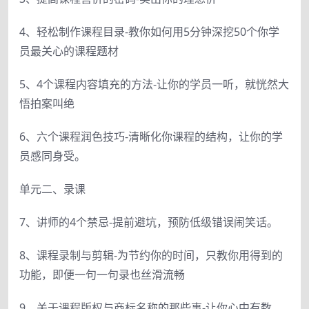
4、轻松制作课程目录-教你如何用5分钟深挖50个你学
员最关心的课程题材
5、4个课程内容填充的方法-让你的学员一听，就恍然大
悟拍案叫绝
6、六个课程润色技巧-清晰化你课程的结构，让你的学
员感同身受。
单元二、录课
7、讲师的4个禁忌-提前避坑，预防低级错误闹笑话。
8、课程录制与剪辑-为节约你的时间，只教你用得到的
功能，即便一句一句录也丝滑流畅
9、关于课程版权与商标名称的那些事-让你心中有数，