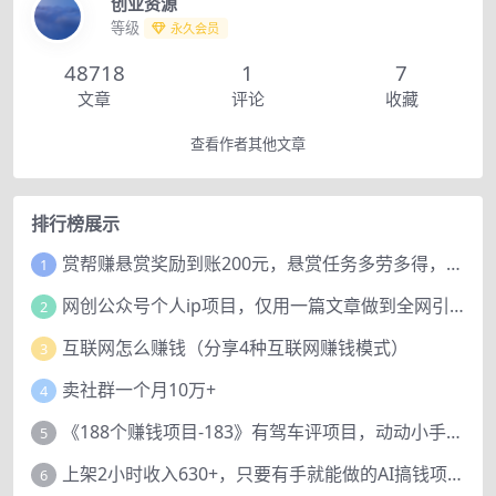
创业资源
等级
永久会员
48718
1
7
文章
评论
收藏
查看作者其他文章
排行榜展示
赏帮赚悬赏奖励到账200元，悬赏任务多劳多得，人人可做。
1
网创公众号个人ip项目，仅用一篇文章做到全网引流！
2
互联网怎么赚钱（分享4种互联网赚钱模式）
3
卖社群一个月10万+
4
《188个赚钱项目-183》有驾车评项目，动动小手，复制粘贴赚44元！
5
上架2小时收入630+，只要有手就能做的AI搞钱项目，奶奶看完都能学会!
6