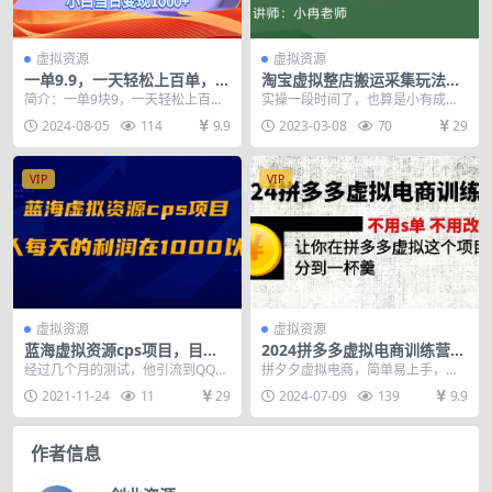
虚拟资源
虚拟资源
一单9.9，一天轻松上百单，不
淘宝虚拟整店搬运采集玩法分
挑人，小白当天上手，一分钟
享课：整店搬运采集玩法，保
简介：一单9块9，一天轻松上百
实操一段时间了，也算是小有成
一条作品
姆级实操教程
单，特别适合新手小白操作的项
就，搬运的玩法比较简单粗暴，但
2024-08-05
114
9.9
2023-03-08
70
29
目，作品制作简单， 并...
是需要有基础的人才能操...
VIP
VIP
虚拟资源
虚拟资源
蓝海虚拟资源cps项目，目前
2024拼多多虚拟电商训练营
最高单人每天的利润在1000以
不用s单 不用改销量 在拼多多
经过几个月的测试，他引流到QQ群
拼夕夕虚拟电商，简单易上手，、
上
虚拟上分到一杯羹
进行成交，做到了每天的利润在10
强付费模式，不用刷单，不用改销
2021-11-24
11
29
2024-07-09
139
9.9
00以上。 我们...
量，可复制放大扩大规...
作者信息