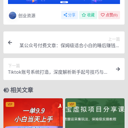
创业资源
分享
收藏
点赞(
0
)
上一篇
某公众号付费文章：保姆级适合小白的睡后赚钱方
法，随手操作一波，赚了几百块
下一篇
Tiktok账号系统打造，深度解析新手起号技巧与跨
境电商发展终局价值1980元
相关文章
VIP
VIP