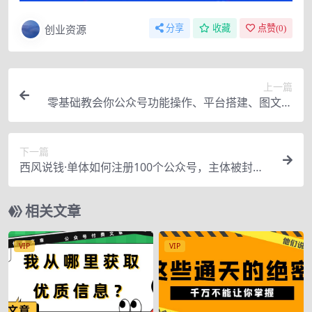
创业资源
分享
收藏
点赞(
0
)
上一篇
零基础教会你公众号功能操作、平台搭建、图文编
辑、菜单设置等（18节课）
下一篇
西风说钱·单体如何注册100个公众号，主体被封如
何继续注册公众号？
相关文章
VIP
VIP