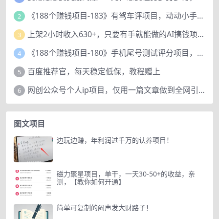
《188个赚钱项目-183》有驾车评项目，动动小手，复制粘贴赚44元！
2
上架2小时收入630+，只要有手就能做的AI搞钱项目，奶奶看完都能学会!
3
《188个赚钱项目-180》手机尾号测试评分项目，短视频直播日赚200+
4
百度推荐官，每天稳定低保，教程赠上
5
网创公众号个人ip项目，仅用一篇文章做到全网引流！
6
图文项目
边玩边赚，年利润过千万的认养项目！
磁力聚星项目，单干，一天30-50+的收益，亲
测，【教你如何开通】
简单可复制的闷声发大财路子！