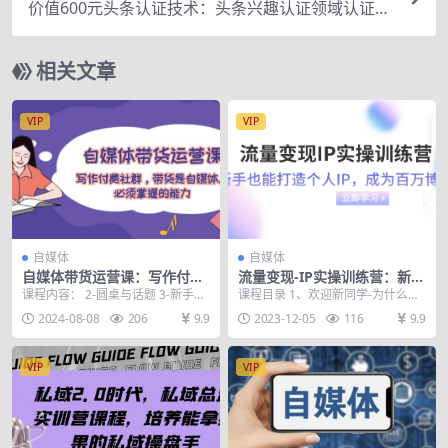
价值600元头条认证技术：头条兴趣认证领域认证
准备软件
相关文章
VIP
VIP
自媒体
自媒体
自媒体带货运营课：写作付费
流量变现-IP实操训练营：新手
社群，带货是自媒体人必须掌
也能打造个人IP，成为百万 博
课程内容： 2-圆桌与话题 3-新手答
课程目录 1、欢迎新同学-为什么要
握的能力
主（46节课）
主如何找到值得回答的问题? 4-如何
打造个人IP.mp4 2-十种主流变现模
2024-08-08
206
9.9
2023-12-05
116
9.9
找到对...
式-上...
VIP
VIP