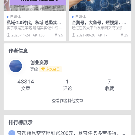
自媒体
自媒体
私域·2.0时代，私域·总监实战
企鹅号，大鱼号，短视频，淘
营课程，培养能拿结果的私域
客，头条自媒体全系训练营
实事求是定策略 踏踏实实做业绩 课
通过在各大平台发布图文或视频的
操盘手
程内容： 加餐：3万+人学过的私域
方式，赚钱平台收益和奖金，并通
2023-11-24
130
9.9
2021-09-26
17
29
基础课 加餐...
过粉丝积累，最终打造...
作者信息
创业资源
等级
永久会员
48814
1
7
文章
评论
收藏
查看作者其他文章
排行榜展示
赏帮赚悬赏奖励到账200元，悬赏任务多劳多得，人人可做。
1