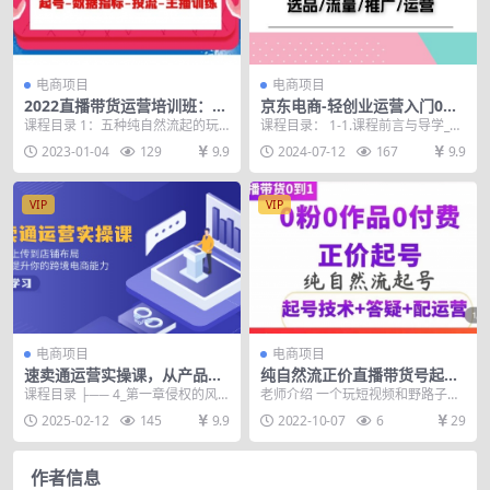
电商项目
电商项目
2022直播带货运营培训班：起
京东电商-轻创业运营入门0基
号-数据指标-投流-主播训练
础通识及经验分享：选品/流
课程目录 1：五种纯自然流起的玩
课程目录： 1-1.课程前言与导学_1.
（15节）
量/推广/运营
法.mp4 2：千川带动自然流起的玩
mp4 1-2.第一节.宏观环境_1.m...
2023-01-04
129
9.9
2024-07-12
167
9.9
法讲解.mp...
VIP
VIP
电商项目
电商项目
速卖通运营实操课，从产品上
纯自然流正价直播带货号起号
传到店铺布局，全方位提升你
课程，0粉0作品0付费起号
课程目录 ├── 4_第一章侵权的风
老师介绍 一个玩短视频和野路子出
的跨境电商能力
（价值2000元）
险规避 .mp4 ├── 3_分享速卖通运
身的老电商 我会给你带来我的故事
2025-02-12
145
9.9
2022-10-07
6
29
营...
你负责创造传奇 ...
作者信息