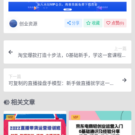
创业资源
分享
收藏
点赞(
0
)
上一篇
淘宝爆款打造十步法，0基础新手，学这一套课程就
完全够了
下一篇
可复制的直播操盘手模型：新手做直播就学这一套
就够了（12节课）
相关文章
VIP
VIP