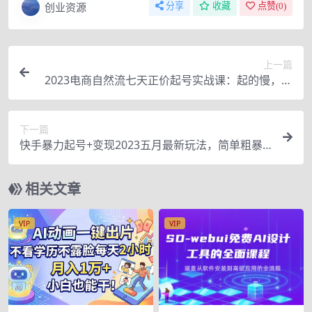
创业资源
分享
收藏
点赞(
0
)
上一篇
2023电商自然流七天正价起号实战课：起的慢，但
是稳，小白执行即可！
下一篇
快手暴力起号+变现2023五月最新玩法，简单粗暴
日入300+
相关文章
VIP
VIP