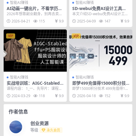
智能AI赚钱
智能AI赚钱
AI动画一键出片，不看学历不
SD-webui免费AI设计工具的
露脸每天2小时，月入1万+，
全面课程，涵盖从软件安装到
2026年想靠副业翻身，别再去卖力
本文介绍SD-webui免费AI设计工具
小白也能干！
高级应用的全流程
气干体力活了！ 现在AI动画就是普
的全面课程，涵盖从软件安装到高
2026-04-21
115
9.9
2025-04-09
147
9.9
通人的新风口...
级应用的全...
VIP
VIP
智能AI赚钱
智能AI赚钱
实战培训班：AIGC-Stabledi
即梦499充值得15000积分技
ffu+PS服装设计-服装设计师
术，效果自测
课程内容： 1_一、先导片：课程介
即梦15000积分技术 499充值得150
的人工智能课（16节）
绍及课前准备-认识AI人工智能.mp4
00积分 即梦高级会员账号丨技术自
2024-03-29
118
9.9
2026-04-18
152
9.9
2_二...
测
作者信息
创业资源
等级
永久会员