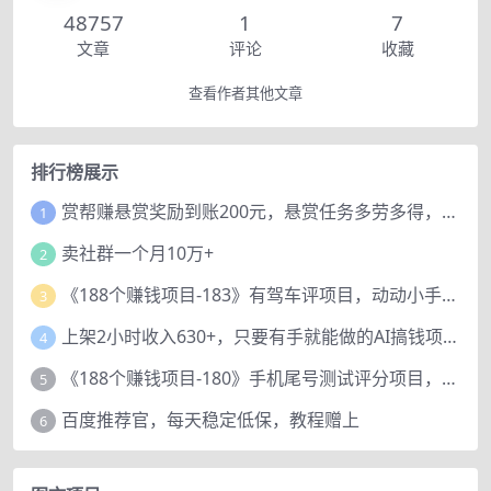
48757
1
7
文章
评论
收藏
查看作者其他文章
排行榜展示
赏帮赚悬赏奖励到账200元，悬赏任务多劳多得，人人可做。
1
卖社群一个月10万+
2
《188个赚钱项目-183》有驾车评项目，动动小手，复制粘贴赚44元！
3
上架2小时收入630+，只要有手就能做的AI搞钱项目，奶奶看完都能学会!
4
《188个赚钱项目-180》手机尾号测试评分项目，短视频直播日赚200+
5
百度推荐官，每天稳定低保，教程赠上
6